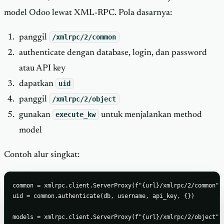
model Odoo lewat XML-RPC. Pola dasarnya:
panggil
/xmlrpc/2/common
authenticate dengan database, login, dan password
atau API key
dapatkan
uid
panggil
/xmlrpc/2/object
gunakan
execute_kw
untuk menjalankan method
model
Contoh alur singkat:
common = xmlrpc.client.ServerProxy(f"{url}/xmlrpc/2/common")

uid = common.authenticate(db, username, api_key, {})

models = xmlrpc.client.ServerProxy(f"{url}/xmlrpc/2/object")
