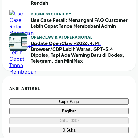
Rendah
BUSINESS STRATEGY
Use Case Retail: Menangani FAQ Customer
Lebih Cepat Tanpa Membebani Admin
OPENCLAW & AI OPERASIONAL
Update OpenClaw v2026.4.14:
Browser/CDP Lebih Waras, GPT-5.4
Dipoles, Tapi Ada Warning Baru di Codex,
Telegram, dan MiniMax
AKSI ARTIKEL
Copy Page
Bagikan
Dilihat 330x
0 Suka