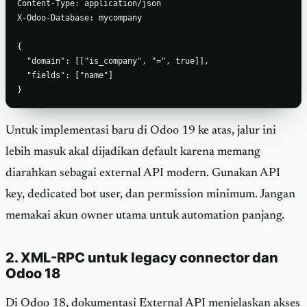
Content-Type: application/json

X-Odoo-Database: mycompany

{

  "domain": [["is_company", "=", true]],

  "fields": ["name"]

}
Untuk implementasi baru di Odoo 19 ke atas, jalur ini
lebih masuk akal dijadikan default karena memang
diarahkan sebagai external API modern. Gunakan API
key, dedicated bot user, dan permission minimum. Jangan
memakai akun owner utama untuk automation panjang.
2. XML-RPC untuk legacy connector dan
Odoo 18
Di Odoo 18, dokumentasi External API menjelaskan akses