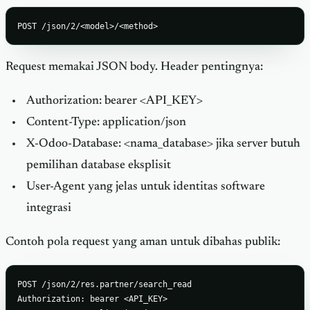
POST /json/2/<model>/<method>
Request memakai JSON body. Header pentingnya:
Authorization: bearer <API_KEY>
Content-Type: application/json
X-Odoo-Database: <nama_database> jika server butuh
pemilihan database eksplisit
User-Agent yang jelas untuk identitas software
integrasi
Contoh pola request yang aman untuk dibahas publik:
POST /json/2/res.partner/search_read

Authorization: bearer <API_KEY>
