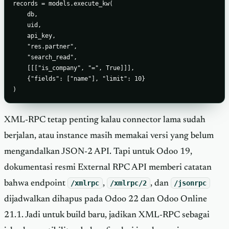
records = models.execute_kw(

    db,

    uid,

    api_key,

    "res.partner",

    "search_read",

    [[["is_company", "=", True]]],

    {"fields": ["name"], "limit": 10}

)
XML-RPC tetap penting kalau connector lama sudah
berjalan, atau instance masih memakai versi yang belum
mengandalkan JSON-2 API. Tapi untuk Odoo 19,
dokumentasi resmi External RPC API memberi catatan
bahwa endpoint
/xmlrpc
,
/xmlrpc/2
, dan
/jsonrpc
dijadwalkan dihapus pada Odoo 22 dan Odoo Online
21.1. Jadi untuk build baru, jadikan XML-RPC sebagai