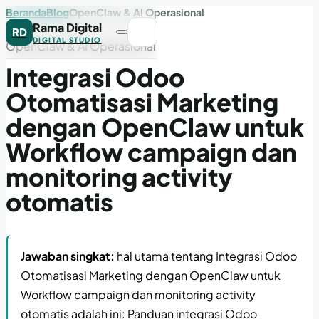
Beranda
Blog
OpenClaw & AI Operasional
Rama Digital
RD
DIGITAL STUDIO
OpenClaw & AI Operasional
Integrasi Odoo
Otomatisasi Marketing
dengan OpenClaw untuk
Workflow campaign dan
monitoring activity
otomatis
Jawaban singkat:
hal utama tentang Integrasi Odoo
Otomatisasi Marketing dengan OpenClaw untuk
Workflow campaign dan monitoring activity
otomatis adalah ini: Panduan integrasi Odoo