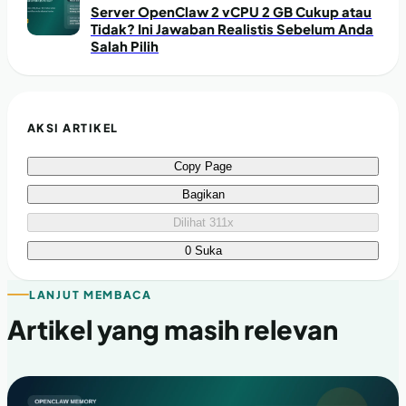
Server OpenClaw 2 vCPU 2 GB Cukup atau
Tidak? Ini Jawaban Realistis Sebelum Anda
Salah Pilih
AKSI ARTIKEL
Copy Page
Bagikan
Dilihat 311x
0 Suka
LANJUT MEMBACA
Artikel yang masih relevan