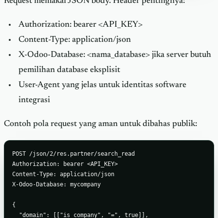
Request memakai JSON body. Header pentingnya:
Authorization: bearer <API_KEY>
Content-Type: application/json
X-Odoo-Database: <nama_database> jika server butuh
pemilihan database eksplisit
User-Agent yang jelas untuk identitas software
integrasi
Contoh pola request yang aman untuk dibahas publik:
POST /json/2/res.partner/search_read

Authorization: bearer <API_KEY>

Content-Type: application/json

X-Odoo-Database: mycompany

{

  "domain": [["is_company", "=", true]],
