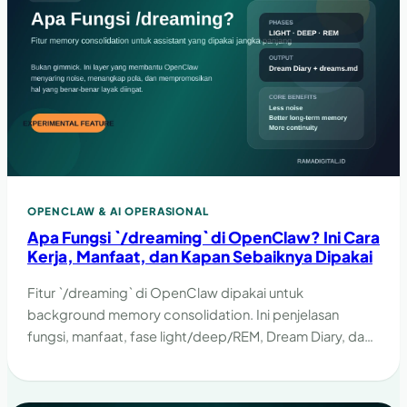
OPENCLAW & AI OPERASIONAL
Apa Fungsi `/dreaming` di OpenClaw? Ini Cara
Kerja, Manfaat, dan Kapan Sebaiknya Dipakai
Fitur `/dreaming` di OpenClaw dipakai untuk
background memory consolidation. Ini penjelasan
fungsi, manfaat, fase light/deep/REM, Dream Diary, dan
kapan sebaiknya dipakai.