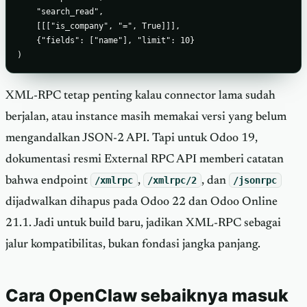
    "search_read",

    [[["is_company", "=", True]]],

    {"fields": ["name"], "limit": 10}

)
XML-RPC tetap penting kalau connector lama sudah
berjalan, atau instance masih memakai versi yang belum
mengandalkan JSON-2 API. Tapi untuk Odoo 19,
dokumentasi resmi External RPC API memberi catatan
bahwa endpoint
/xmlrpc
,
/xmlrpc/2
, dan
/jsonrpc
dijadwalkan dihapus pada Odoo 22 dan Odoo Online
21.1. Jadi untuk build baru, jadikan XML-RPC sebagai
jalur kompatibilitas, bukan fondasi jangka panjang.
Cara OpenClaw sebaiknya masuk