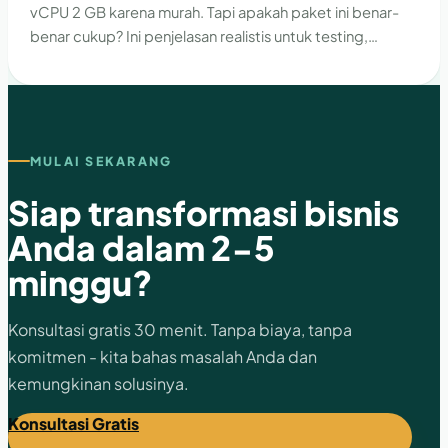
vCPU 2 GB karena murah. Tapi apakah paket ini benar-
benar cukup? Ini penjelasan realistis untuk testing,
operasional harian, dan kapan sebaiknya naik ke 4 GB.
MULAI SEKARANG
Siap transformasi bisnis
Anda dalam 2-5
minggu?
Konsultasi gratis 30 menit. Tanpa biaya, tanpa
komitmen - kita bahas masalah Anda dan
kemungkinan solusinya.
Konsultasi Gratis