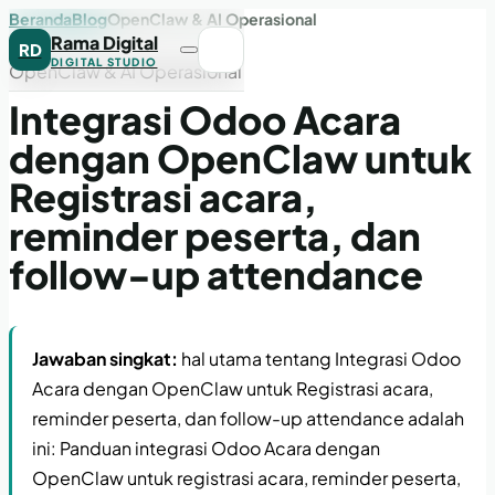
Beranda
Blog
OpenClaw & AI Operasional
Rama Digital
RD
DIGITAL STUDIO
OpenClaw & AI Operasional
Integrasi Odoo Acara
dengan OpenClaw untuk
Registrasi acara,
reminder peserta, dan
follow-up attendance
Jawaban singkat:
hal utama tentang Integrasi Odoo
Acara dengan OpenClaw untuk Registrasi acara,
reminder peserta, dan follow-up attendance adalah
ini: Panduan integrasi Odoo Acara dengan
OpenClaw untuk registrasi acara, reminder peserta,