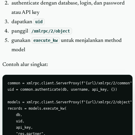
authenticate dengan database, login, dan password
atau API key
dapatkan
uid
panggil
/xmlrpc/2/object
gunakan
execute_kw
untuk menjalankan method
model
Contoh alur singkat:
common = xmlrpc.client.ServerProxy(f"{url}/xmlrpc/2/common")

uid = common.authenticate(db, username, api_key, {})

models = xmlrpc.client.ServerProxy(f"{url}/xmlrpc/2/object")

records = models.execute_kw(

    db,

    uid,

    api_key,

    "res.partner",
