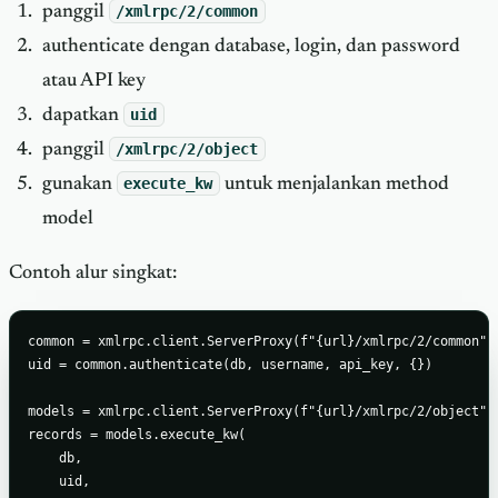
panggil
/xmlrpc/2/common
authenticate dengan database, login, dan password
atau API key
dapatkan
uid
panggil
/xmlrpc/2/object
gunakan
execute_kw
untuk menjalankan method
model
Contoh alur singkat:
common = xmlrpc.client.ServerProxy(f"{url}/xmlrpc/2/common")

uid = common.authenticate(db, username, api_key, {})

models = xmlrpc.client.ServerProxy(f"{url}/xmlrpc/2/object")

records = models.execute_kw(

    db,

    uid,
