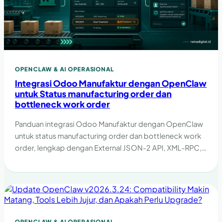
OPENCLAW & AI OPERASIONAL
Integrasi Odoo Manufaktur dengan OpenClaw
untuk Status manufacturing order dan
bottleneck work order
Panduan integrasi Odoo Manufaktur dengan OpenClaw
untuk status manufacturing order dan bottleneck work
order, lengkap dengan External JSON-2 API, XML-RPC,
guardrail, dan checklist implementasi.
OPENCLAW & AI OPERASIONAL