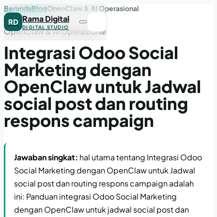
Beranda
Blog
OpenClaw & AI Operasional
Rama Digital
RD
DIGITAL STUDIO
OpenClaw & AI Operasional
Integrasi Odoo Social
Marketing dengan
OpenClaw untuk Jadwal
social post dan routing
respons campaign
Jawaban singkat:
hal utama tentang Integrasi Odoo
Social Marketing dengan OpenClaw untuk Jadwal
social post dan routing respons campaign adalah
ini: Panduan integrasi Odoo Social Marketing
dengan OpenClaw untuk jadwal social post dan