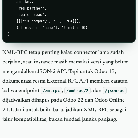
    api_key,

    "res.partner",

    "search_read",

    [[["is_company", "=", True]]],

    {"fields": ["name"], "limit": 10}

)
XML-RPC tetap penting kalau connector lama sudah
berjalan, atau instance masih memakai versi yang belum
mengandalkan JSON-2 API. Tapi untuk Odoo 19,
dokumentasi resmi External RPC API memberi catatan
bahwa endpoint
/xmlrpc
,
/xmlrpc/2
, dan
/jsonrpc
dijadwalkan dihapus pada Odoo 22 dan Odoo Online
21.1. Jadi untuk build baru, jadikan XML-RPC sebagai
jalur kompatibilitas, bukan fondasi jangka panjang.