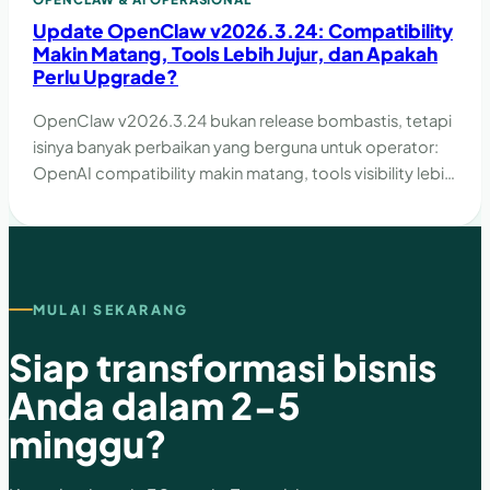
Update OpenClaw v2026.3.24: Compatibility
Makin Matang, Tools Lebih Jujur, dan Apakah
Perlu Upgrade?
OpenClaw v2026.3.24 bukan release bombastis, tetapi
isinya banyak perbaikan yang berguna untuk operator:
OpenAI compatibility makin matang, tools visibility lebih
jujur, restart path lebih sehat, dan channel behavior lebih
rapi.
MULAI SEKARANG
Siap transformasi bisnis
Anda dalam 2-5
minggu?