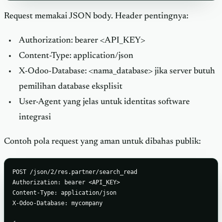
Request memakai JSON body. Header pentingnya:
Authorization: bearer <API_KEY>
Content-Type: application/json
X-Odoo-Database: <nama_database> jika server butuh
pemilihan database eksplisit
User-Agent yang jelas untuk identitas software
integrasi
Contoh pola request yang aman untuk dibahas publik:
POST /json/2/res.partner/search_read

Authorization: bearer <API_KEY>

Content-Type: application/json

X-Odoo-Database: mycompany
