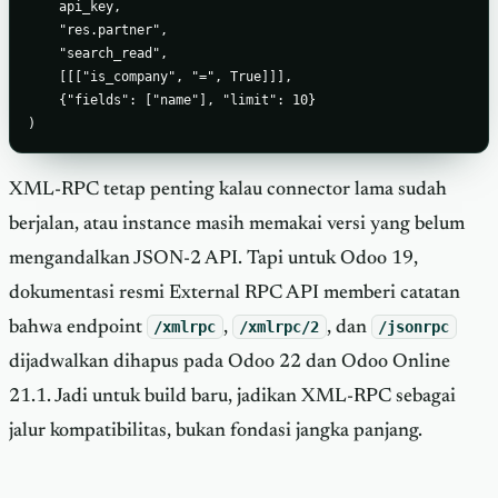
    api_key,

    "res.partner",

    "search_read",

    [[["is_company", "=", True]]],

    {"fields": ["name"], "limit": 10}

)
XML-RPC tetap penting kalau connector lama sudah
berjalan, atau instance masih memakai versi yang belum
mengandalkan JSON-2 API. Tapi untuk Odoo 19,
dokumentasi resmi External RPC API memberi catatan
bahwa endpoint
/xmlrpc
,
/xmlrpc/2
, dan
/jsonrpc
dijadwalkan dihapus pada Odoo 22 dan Odoo Online
21.1. Jadi untuk build baru, jadikan XML-RPC sebagai
jalur kompatibilitas, bukan fondasi jangka panjang.