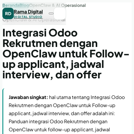
Beranda
Blog
OpenClaw & AI Operasional
Rama Digital
RD
DIGITAL STUDIO
OpenClaw & AI Operasional
Integrasi Odoo
Rekrutmen dengan
OpenClaw untuk Follow-
up applicant, jadwal
interview, dan offer
Jawaban singkat:
hal utama tentang Integrasi Odoo
Rekrutmen dengan OpenClaw untuk Follow-up
applicant, jadwal interview, dan offer adalah ini:
Panduan integrasi Odoo Rekrutmen dengan
OpenClaw untuk follow-up applicant, jadwal