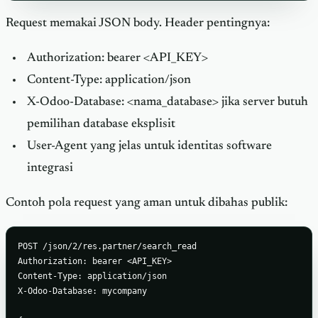
Request memakai JSON body. Header pentingnya:
Authorization: bearer <API_KEY>
Content-Type: application/json
X-Odoo-Database: <nama_database> jika server butuh
pemilihan database eksplisit
User-Agent yang jelas untuk identitas software
integrasi
Contoh pola request yang aman untuk dibahas publik:
POST /json/2/res.partner/search_read

Authorization: bearer <API_KEY>

Content-Type: application/json

X-Odoo-Database: mycompany
