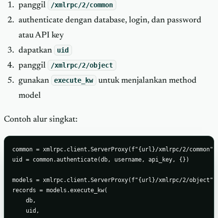
panggil
/xmlrpc/2/common
authenticate dengan database, login, dan password
atau API key
dapatkan
uid
panggil
/xmlrpc/2/object
gunakan
execute_kw
untuk menjalankan method
model
Contoh alur singkat:
common = xmlrpc.client.ServerProxy(f"{url}/xmlrpc/2/common")

uid = common.authenticate(db, username, api_key, {})

models = xmlrpc.client.ServerProxy(f"{url}/xmlrpc/2/object")

records = models.execute_kw(

    db,

    uid,
