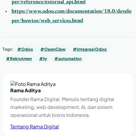
per/reference/external_api.html
https://www.odoo.com/documentation/18.0/develo
per/howtos/web_services.html
Tags:
#Odoo
#OpenClaw
#Integrasi Odoo
#Rekrutmen
#hr
#automation
Rama Aditya
Founder Rama Digital. Menulis tentang digital
marketing, web development, AI, dan sistem
operasional untuk bisnis Indonesia.
Tentang Rama Digital