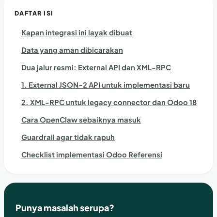
DAFTAR ISI
Kapan integrasi ini layak dibuat
Data yang aman dibicarakan
Dua jalur resmi: External API dan XML-RPC
1. External JSON-2 API untuk implementasi baru
2. XML-RPC untuk legacy connector dan Odoo 18
Cara OpenClaw sebaiknya masuk
Guardrail agar tidak rapuh
Checklist implementasi Odoo Referensi
Punya masalah serupa?