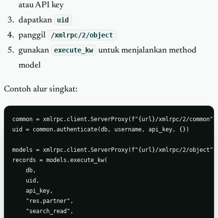
atau API key
dapatkan
uid
panggil
/xmlrpc/2/object
gunakan
execute_kw
untuk menjalankan method
model
Contoh alur singkat:
common = xmlrpc.client.ServerProxy(f"{url}/xmlrpc/2/common")

uid = common.authenticate(db, username, api_key, {})

models = xmlrpc.client.ServerProxy(f"{url}/xmlrpc/2/object")

records = models.execute_kw(

    db,

    uid,

    api_key,

    "res.partner",

    "search_read",
