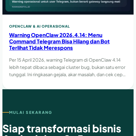
OPENCLAW & AI OPERASIONAL
Warning OpenClaw 2026.4.14: Menu
Command Telegram Bisa Hilang dan Bot
Terlihat Tidak Merespons
Per 15 April 2026, warning Telegram di OpenClaw 4.14
lebih tepat dibaca sebagai cluster bug, bukan satu error
tunggal. Ini ringkasan gejala, akar masalah, dan cek cepat
yang perlu dilakukan.
MULAI SEKARANG
Siap transformasi bisnis