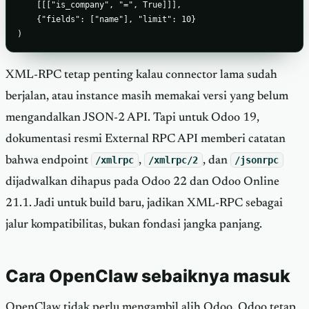
    [[["is_company", "=", True]]],

    {"fields": ["name"], "limit": 10}

)
XML-RPC tetap penting kalau connector lama sudah
berjalan, atau instance masih memakai versi yang belum
mengandalkan JSON-2 API. Tapi untuk Odoo 19,
dokumentasi resmi External RPC API memberi catatan
bahwa endpoint
/xmlrpc
,
/xmlrpc/2
, dan
/jsonrpc
dijadwalkan dihapus pada Odoo 22 dan Odoo Online
21.1. Jadi untuk build baru, jadikan XML-RPC sebagai
jalur kompatibilitas, bukan fondasi jangka panjang.
Cara OpenClaw sebaiknya masuk
OpenClaw tidak perlu mengambil alih Odoo. Odoo tetap