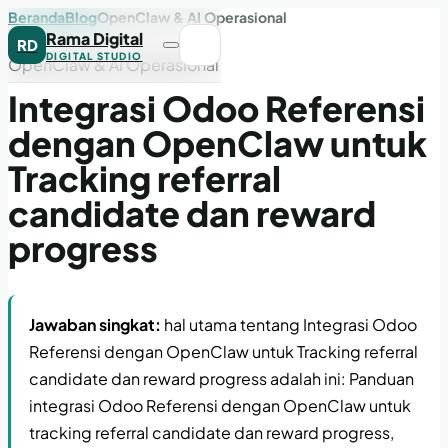
Beranda
Blog
OpenClaw & AI Operasional
Rama Digital
RD
DIGITAL STUDIO
OpenClaw & AI Operasional
Integrasi Odoo Referensi
dengan OpenClaw untuk
Tracking referral
candidate dan reward
progress
Jawaban singkat:
hal utama tentang Integrasi Odoo
Referensi dengan OpenClaw untuk Tracking referral
candidate dan reward progress adalah ini: Panduan
integrasi Odoo Referensi dengan OpenClaw untuk
tracking referral candidate dan reward progress,