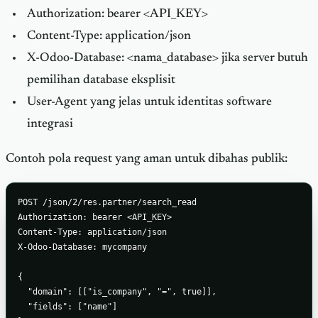
Authorization: bearer <API_KEY>
Content-Type: application/json
X-Odoo-Database: <nama_database> jika server butuh
pemilihan database eksplisit
User-Agent yang jelas untuk identitas software
integrasi
Contoh pola request yang aman untuk dibahas publik:
POST /json/2/res.partner/search_read

Authorization: bearer <API_KEY>

Content-Type: application/json

X-Odoo-Database: mycompany

{

  "domain": [["is_company", "=", true]],

  "fields": ["name"]
