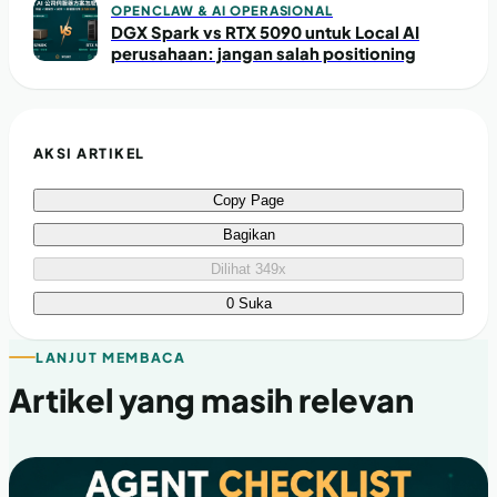
OPENCLAW & AI OPERASIONAL
DGX Spark vs RTX 5090 untuk Local AI
perusahaan: jangan salah positioning
AKSI ARTIKEL
Copy Page
Bagikan
Dilihat 349x
0 Suka
LANJUT MEMBACA
Artikel yang masih relevan