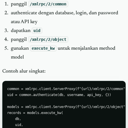
panggil
/xmlrpc/2/common
authenticate dengan database, login, dan password
atau API key
dapatkan
uid
panggil
/xmlrpc/2/object
gunakan
execute_kw
untuk menjalankan method
model
Contoh alur singkat:
common = xmlrpc.client.ServerProxy(f"{url}/xmlrpc/2/common")

uid = common.authenticate(db, username, api_key, {})

models = xmlrpc.client.ServerProxy(f"{url}/xmlrpc/2/object")

records = models.execute_kw(

    db,

    uid,
