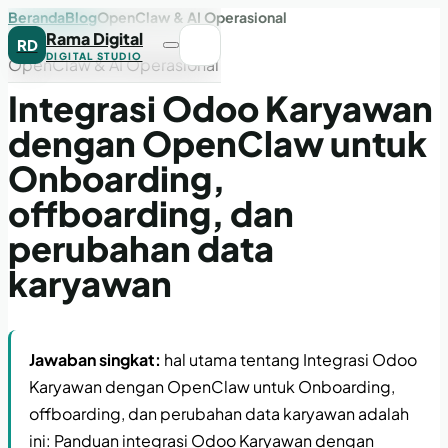
Beranda
Blog
OpenClaw & AI Operasional
Rama Digital
RD
DIGITAL STUDIO
OpenClaw & AI Operasional
Integrasi Odoo Karyawan
dengan OpenClaw untuk
Onboarding,
offboarding, dan
perubahan data
karyawan
Jawaban singkat:
hal utama tentang Integrasi Odoo
Karyawan dengan OpenClaw untuk Onboarding,
offboarding, dan perubahan data karyawan adalah
ini: Panduan integrasi Odoo Karyawan dengan