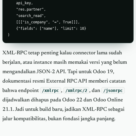
    api_key,

    "res.partner",

    "search_read",

    [[["is_company", "=", True]]],

    {"fields": ["name"], "limit": 10}

)
XML-RPC tetap penting kalau connector lama sudah
berjalan, atau instance masih memakai versi yang belum
mengandalkan JSON-2 API. Tapi untuk Odoo 19,
dokumentasi resmi External RPC API memberi catatan
bahwa endpoint
/xmlrpc
,
/xmlrpc/2
, dan
/jsonrpc
dijadwalkan dihapus pada Odoo 22 dan Odoo Online
21.1. Jadi untuk build baru, jadikan XML-RPC sebagai
jalur kompatibilitas, bukan fondasi jangka panjang.