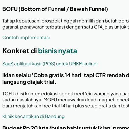
BOFU (Bottom of Funnel / Bawah Funnel)
Tahap keputusan: prospek tinggal memilih dan butuh dorong
garansi, penawaran terbatas) dengan satu CTA jelas untuk t
Contoh implementasi
Konkret di
bisnis nyata
SaaS aplikasi kasir (POS) untuk UMKM kuliner
Iklan selalu 'Coba gratis 14 hari' tapi CTR renda
langsung diajak trial.
TOFU diisi konten edukasi seperti reel 'ciri warung yang u
sadar masalahnya. MOFU menawarkan lead magnet 'checklis
baru menjatuhkan free trial 14 hari plus setup gratis dan 
Klinik kecantikan di Bandung
Budget Rp 20 juta/bulan habis untuk iklan 'promo