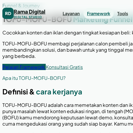
Funnel & Journey
Rama Digital
RD
Layanan
Framework
Tools
TOFU-MOFU-BOFU
Marketing Funne
DIGITAL STUDIO
Cocokkan konten dan iklan dengan tingkat kesiapan beli: k
TOFU-MOFU-BOFU membagi perjalanan calon pembeli jadi t
membandingkan solusi, dan bawah untuk yang tinggal memu
yang berbeda.
Pelajari Framework
Konsultasi Gratis
Apa itu TOFU-MOFU-BOFU?
Definisi &
cara kerjanya
TOFU-MOFU-BOFU adalah cara memetakan konten dan iklan
punya masalah lewat konten edukasi ringan, di tengah (
(BOFU) kamu mendorong keputusan lewat demo, konsultasi, 
cuma mengedukasi orang yang sudah siap bayar. Kamu 