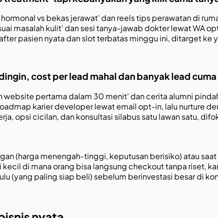
 hormonal vs bekas jerawat' dan reels tips perawatan di ru
esuai masalah kulit' dan sesi tanya-jawab dokter lewat WA
after pasien nyata dan slot terbatas minggu ini, ditarget 
dingin, cost per lead mahal dan banyak lead cuma
n website pertama dalam 30 menit' dan cerita alumni pindah
admap karier developer lewat email opt-in, lalu nurture de
 opsi cicilan, dan konsultasi silabus satu lawan satu, difo
 (harga menengah-tinggi, keputusan berisiko) atau saat
lai kecil di mana orang bisa langsung checkout tanpa riset
lu (yang paling siap beli) sebelum berinvestasi besar di k
bisnis nyata