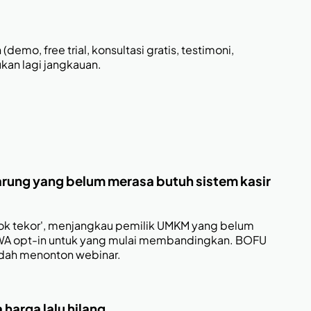
mo, free trial, konsultasi gratis, testimoni,
ukan lagi jangkauan.
 warung yang belum merasa butuh sistem kasir
n stok tekor', menjangkau pemilik UMKM yang belum
il/WA opt-in untuk yang mulai membandingkan. BOFU
sudah menonton webinar.
harga lalu hilang.