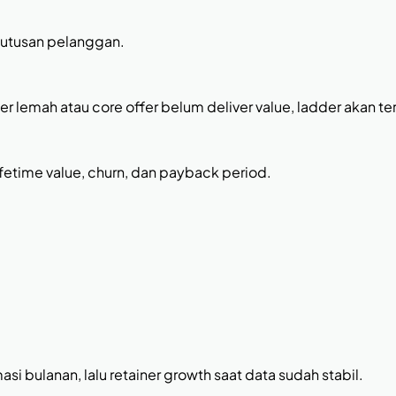
putusan pelanggan.
r lemah atau core offer belum deliver value, ladder akan t
ifetime value, churn, dan payback period.
asi bulanan, lalu retainer growth saat data sudah stabil.