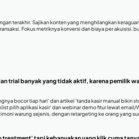
an terakhir. Sajikan konten yang menghilangkan keraguan (de
ransaksi. Fokus metriknya konversi dan biaya per akuisisi, b
h dan trial banyak yang tidak aktif, karena pemilik
angnya bocor tiap hari' dan artikel 'tanda kasir manual biki
t pilih aplikasi kasir' dan webinar demo fitur lewat ema
testimoni warung sejenis, dengan retargeting ke orang yang 
 treatment' tapi kebanyakan yang klik cuma tanya 