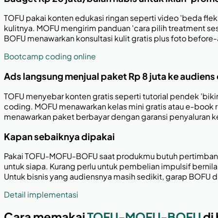
TOFU pakai konten edukasi ringan seperti video 'beda flek
kulitnya. MOFU mengirim panduan 'cara pilih treatment s
BOFU menawarkan konsultasi kulit gratis plus foto before-
Bootcamp coding online
Ads langsung menjual paket Rp 8 juta ke audiens 
TOFU menyebar konten gratis seperti tutorial pendek 'biki
coding. MOFU menawarkan kelas mini gratis atau e-book ro
menawarkan paket berbayar dengan garansi penyaluran kerja,
Kapan sebaiknya dipakai
Pakai TOFU-MOFU-BOFU saat produkmu butuh pertimbangan
untuk siapa. Kurang perlu untuk pembelian impulsif berni
Untuk bisnis yang audiensnya masih sedikit, garap BOFU du
Detail implementasi
Cara memakai
TOFU-MOFU-BOFU
di 