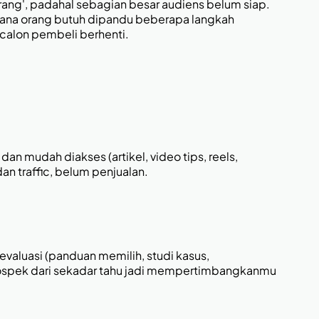
arang', padahal sebagian besar audiens belum siap.
mana orang butuh dipandu beberapa langkah
calon pembeli berhenti.
n mudah diakses (artikel, video tips, reels,
an traffic, belum penjualan.
valuasi (panduan memilih, studi kasus,
rospek dari sekadar tahu jadi mempertimbangkanmu