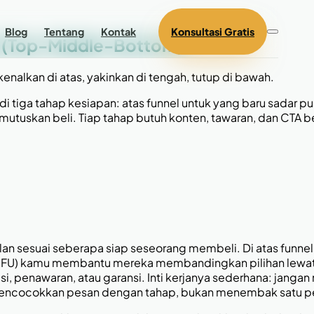
Blog
Tentang
Kontak
Konsultasi Gratis
l (Top-Middle-Bottom)
enalkan di atas, yakinkan di tengah, tutup di bawah.
iga tahap kesiapan: atas funnel untuk yang baru sadar p
tuskan beli. Tiap tahap butuh konten, tawaran, dan CTA be
 sesuai seberapa siap seseorang membeli. Di atas funnel
MOFU) kamu membantu mereka membandingkan pilihan lewat p
penawaran, atau garansi. Inti kerjanya sederhana: jangan 
mencocokkan pesan dengan tahap, bukan menembak satu p