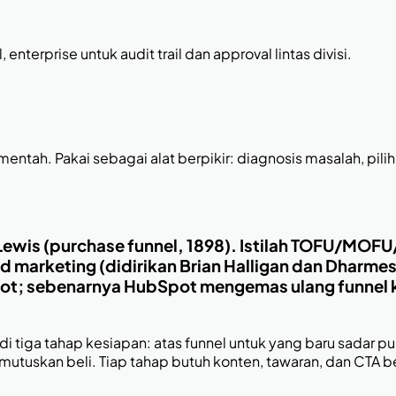
enterprise untuk audit trail dan approval lintas divisi.
. Pakai sebagai alat berpikir: diagnosis masalah, pilih an
 Lewis (purchase funnel, 1898). Istilah TOFU/MOF
 marketing (didirikan Brian Halligan dan Dharme
Spot; sebenarnya HubSpot mengemas ulang funnel 
iga tahap kesiapan: atas funnel untuk yang baru sadar p
tuskan beli. Tiap tahap butuh konten, tawaran, dan CTA be