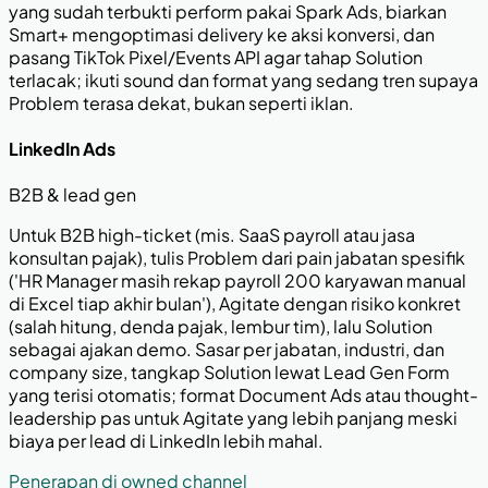
yang sudah terbukti perform pakai Spark Ads, biarkan
Smart+ mengoptimasi delivery ke aksi konversi, dan
pasang TikTok Pixel/Events API agar tahap Solution
terlacak; ikuti sound dan format yang sedang tren supaya
Problem terasa dekat, bukan seperti iklan.
LinkedIn Ads
B2B & lead gen
Untuk B2B high-ticket (mis. SaaS payroll atau jasa
konsultan pajak), tulis Problem dari pain jabatan spesifik
('HR Manager masih rekap payroll 200 karyawan manual
di Excel tiap akhir bulan'), Agitate dengan risiko konkret
(salah hitung, denda pajak, lembur tim), lalu Solution
sebagai ajakan demo. Sasar per jabatan, industri, dan
company size, tangkap Solution lewat Lead Gen Form
yang terisi otomatis; format Document Ads atau thought-
leadership pas untuk Agitate yang lebih panjang meski
biaya per lead di LinkedIn lebih mahal.
Penerapan di owned channel