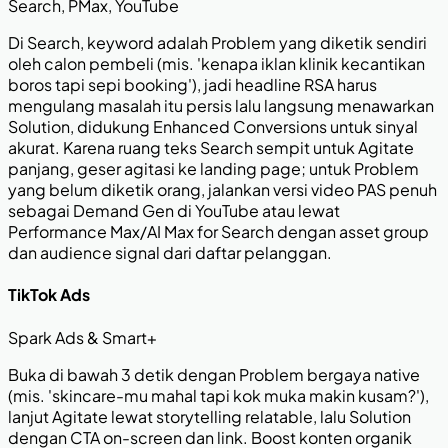
Search, PMax, YouTube
Di Search, keyword adalah Problem yang diketik sendiri
oleh calon pembeli (mis. 'kenapa iklan klinik kecantikan
boros tapi sepi booking'), jadi headline RSA harus
mengulang masalah itu persis lalu langsung menawarkan
Solution, didukung Enhanced Conversions untuk sinyal
akurat. Karena ruang teks Search sempit untuk Agitate
panjang, geser agitasi ke landing page; untuk Problem
yang belum diketik orang, jalankan versi video PAS penuh
sebagai Demand Gen di YouTube atau lewat
Performance Max/AI Max for Search dengan asset group
dan audience signal dari daftar pelanggan.
TikTok Ads
Spark Ads & Smart+
Buka di bawah 3 detik dengan Problem bergaya native
(mis. 'skincare-mu mahal tapi kok muka makin kusam?'),
lanjut Agitate lewat storytelling relatable, lalu Solution
dengan CTA on-screen dan link. Boost konten organik