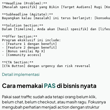
**Headline (Problem):**

[Masalah spesifik] yang Bikin [Target Audiens] Rugi [Ko
**Subheadline (Agitate):**

Bayangkan kalau [masalah] ini terus berlanjut: [konseku
**Solution Section:**

Dalam [timeline], Anda akan [hasil spesifik] dan [lifes
**Offer Section:**

Program eksklusif ini include:

- [Feature 1 dengan benefit]

- [Feature 2 dengan benefit]

- [Bonus senilai Rp X]

- [Community access]

**CTA Section:**

[CTA Button] dengan urgency dan risk reversal
Detail implementasi
Cara memakai
PAS
di bisnis nyata
Pakai saat traffic sudah ada tetapi orang belum klik,
belum chat, belum checkout, atau masih ragu. Fokusnya
mengubah perhatian menjadi action dengan struktur