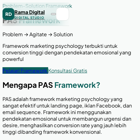
Problem-Solution Framework
Rama Digital
RD
PAS
Framework
DIGITAL STUDIO
Problem → Agitate → Solution
Framework marketing psychology terbukti untuk
conversion tinggi dengan pendekatan emosional yang
powerful
Pelajari Framework
Konsultasi Gratis
Mengapa PAS
Framework?
PAS adalah framework marketing psychology yang
sangat efektif untuk landing page, iklan Facebook, dan
email sequence. Framework ini menggunakan
pendekatan emosional untuk membangun urgensi dan
desire, menghasilkan conversion rate yang jauh lebih
tinggi dibanding framework konvensional.