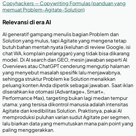
Copyhackers — Copywriting Formulas (panduan yang
memuat Problem-Agitate-Solution)
Relevansi di era AI
AI generatif gampang menulis bagian Problem dan
Solution yang mulus, tapi Agitate yang mengena tetap
butuh bahan mentah nyata (keluhan di review Google, isi
chat WA, komplain pelanggan) yang tidak bisa dikarang
model. Di AI search dan GEO, mesin jawaban seperti AI
Overviews atau ChatGPT cenderung mengutip halaman
yang menyebut masalah spesifik lalu menjawabnya,
sehingga struktur Problem ke Solution menaikkan
peluang konten Anda dipetik sebagai jawaban. Saat iklan
diserahkan ke otomasi (Advantage+, Smart+,
Performance Max), targeting bukan lagi medan tempur
utama; yang tersisa dikontrol manusia adalah intensitas
Agitate dan kredibilitas Solution. Praktisnya, pakai AI
memproduksi puluhan varian sudut Agitate per segmen,
lalu biarkan data yang memutuskan mana pain point yang
paling menggerakkan.