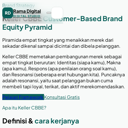
Brand Strategy
Rama Digital
RD
Keller CBBE
Customer-Based Brand
DIGITAL STUDIO
Equity Pyramid
Piramida empat tingkat yang menaikkan merek dari
sekadar dikenal sampai dicintai dan dibela pelanggan.
Keller CBBE memetakan pembangunan merek sebagai
empat tingkat berurutan: Identitas (siapa kamu), Makna
(apa kamu), Respons (apa penilaian orang soal kamu),
dan Resonansi (seberapa erat hubungan kita). Puncaknya
adalah resonansi, yaitu saat pelanggan bukan cuma
membeli tapi loyal, terikat, dan aktif merekomendasikan.
Pelajari Framework
Konsultasi Gratis
Apa itu Keller CBBE?
Definisi &
cara kerjanya