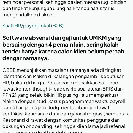
reminder personal, sehingga pasien merasa rugi pindah
dan tingkat kunjungan ulang naik tanpa harus terus
mengandalkan diskon.
SaaS HR/payroll lokal (B2B)
Software absensi dan gaji untuk UMKM yang
bersaing dengan 4 pemain lain, sering kalah
tender hanya karena calon klien belum pernah
dengar namanya.
CBBE menunjukkan masalah utamanya ada di tingkat
Identitas dan Makna di kalangan pengambil keputusan
HR, bukan di harga. Perusahaan menaikkan Salience
lewat konten thought-leadership soal aturan BPJS dan
PPh 21 yang selalu bikin HR pusing, lalu memperkuat
Makna dengan studi kasus penghematan waktu payroll
dari 3 hari jadi 3 jam. Judgments dibangun lewat
sertifikasi keamanan data dan garansi migrasi, sementara
Resonansi dirawat dengan komunitas pengguna dan
dukungan onboarding, sehingga klien lama jadi referral
yang menutup deal baru lebih cepat.