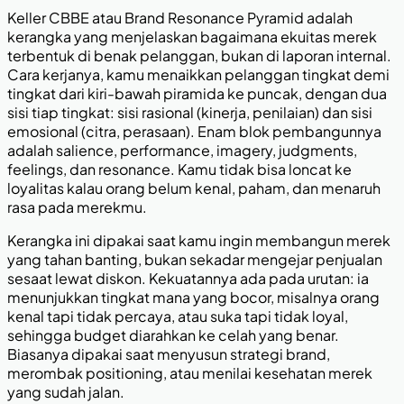
Keller CBBE atau Brand Resonance Pyramid adalah
kerangka yang menjelaskan bagaimana ekuitas merek
terbentuk di benak pelanggan, bukan di laporan internal.
Cara kerjanya, kamu menaikkan pelanggan tingkat demi
tingkat dari kiri-bawah piramida ke puncak, dengan dua
sisi tiap tingkat: sisi rasional (kinerja, penilaian) dan sisi
emosional (citra, perasaan). Enam blok pembangunnya
adalah salience, performance, imagery, judgments,
feelings, dan resonance. Kamu tidak bisa loncat ke
loyalitas kalau orang belum kenal, paham, dan menaruh
rasa pada merekmu.
Kerangka ini dipakai saat kamu ingin membangun merek
yang tahan banting, bukan sekadar mengejar penjualan
sesaat lewat diskon. Kekuatannya ada pada urutan: ia
menunjukkan tingkat mana yang bocor, misalnya orang
kenal tapi tidak percaya, atau suka tapi tidak loyal,
sehingga budget diarahkan ke celah yang benar.
Biasanya dipakai saat menyusun strategi brand,
merombak positioning, atau menilai kesehatan merek
yang sudah jalan.