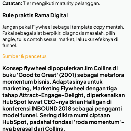
Catatan:
Tier mengikuti maturity pelanggan.
Rule praktis Rama Digital
Jangan pakai Flywheel sebagai template copy mentah.
Pakai sebagai alat berpikir: diagnosis masalah, pilih
angle, tulis contoh sesuai market, lalu ukur efeknya di
funnel.
Sumber & pencetus
Konsep flywheel dipopulerkan Jim Collins di
buku 'Good to Great' (2001) sebagai metafora
momentum bisnis. Adaptasinya untuk
marketing, Marketing Flywheel dengan tiga
tahap Attract-Engage-Delight, diperkenalkan
HubSpot lewat CEO-nya Brian Halligan di
konferensi INBOUND 2018 sebagai pengganti
model funnel. Sering dikira murni ciptaan
HubSpot, padahal fondasi 'roda momentum'-
nya berasal dari Collins.