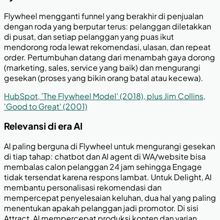
Flywheel mengganti funnel yang berakhir di penjualan
dengan roda yang berputar terus: pelanggan diletakkan
di pusat, dan setiap pelanggan yang puas ikut
mendorong roda lewat rekomendasi, ulasan, dan repeat
order. Pertumbuhan datang dari menambah gaya dorong
(marketing, sales, service yang baik) dan mengurangi
gesekan (proses yang bikin orang batal atau kecewa).
HubSpot, 'The Flywheel Model' (2018), plus Jim Collins,
'Good to Great' (2001)
Relevansi di era AI
AI paling berguna di Flywheel untuk mengurangi gesekan
di tiap tahap: chatbot dan AI agent di WA/website bisa
membalas calon pelanggan 24 jam sehingga Engage
tidak tersendat karena respons lambat. Untuk Delight, AI
membantu personalisasi rekomendasi dan
mempercepat penyelesaian keluhan, dua hal yang paling
menentukan apakah pelanggan jadi promotor. Di sisi
Attract, AI mempercepat produksi konten dan varian