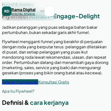
Funnel & Journey
Rama Digital
RD
Flywheel
Attract-Engage-Delight
DIGITAL STUDIO
Jadikan pelanggan yang puas sebagai bahan bakar
pertumbuhan, bukan sekadar garis akhir funnel.
Flywheel mengganti funnel yang berakhir di penjualan
dengan roda yang berputar terus: pelanggan diletakkan
di pusat, dan setiap pelanggan yang puas ikut
mendorong roda lewat rekomendasi, ulasan, dan repeat
order. Pertumbuhan datang dari menambah gaya dorong
(marketing, sales, service yang baik) dan mengurangi
gesekan (proses yang bikin orang batal atau kecewa).
Pelajari Framework
Konsultasi Gratis
Apa itu Flywheel?
Definisi &
cara kerjanya