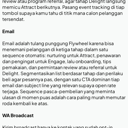
review atau program referral, agar tahap Delight langsung
memicu Attract berikutnya. Pasang event tracking di tiap
tombol supaya kamu tahu di titik mana calon pelanggan
tersendat.
Email
Email adalah tulang punggung Flywheel karena bisa
menemani pelanggan di ketiga tahap dalam satu
sequence otomatis: nurturing untuk Attract, penawaran
dan pengingat untuk Engage, lalu onboarding, tips
pemakaian, dan permintaan review atau referral untuk
Delight. Segmentasikan list berdasar tahap dan perilaku
beli agar pesannya pas, dengan satu CTA dominan tiap
email dan subject line yang relevan supaya open rate
terjaga. Sequence pasca-pembelian yang meminta
ulasan di momen puas adalah cara paling murah memutar
roda kembali ke atas.
WA Broadcast
Kirim broadcast hanya ke kontak yang sudah opt-in