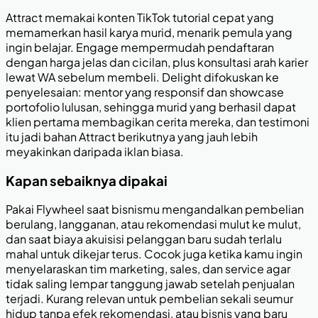
Attract memakai konten TikTok tutorial cepat yang
memamerkan hasil karya murid, menarik pemula yang
ingin belajar. Engage mempermudah pendaftaran
dengan harga jelas dan cicilan, plus konsultasi arah karier
lewat WA sebelum membeli. Delight difokuskan ke
penyelesaian: mentor yang responsif dan showcase
portofolio lulusan, sehingga murid yang berhasil dapat
klien pertama membagikan cerita mereka, dan testimoni
itu jadi bahan Attract berikutnya yang jauh lebih
meyakinkan daripada iklan biasa.
Kapan sebaiknya dipakai
Pakai Flywheel saat bisnismu mengandalkan pembelian
berulang, langganan, atau rekomendasi mulut ke mulut,
dan saat biaya akuisisi pelanggan baru sudah terlalu
mahal untuk dikejar terus. Cocok juga ketika kamu ingin
menyelaraskan tim marketing, sales, dan service agar
tidak saling lempar tanggung jawab setelah penjualan
terjadi. Kurang relevan untuk pembelian sekali seumur
hidup tanpa efek rekomendasi, atau bisnis yang baru