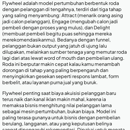
Flywheel adalah model pertumbuhan berbentuk roda
dengan pelanggan di tengahnya, terdiri dari tiga tahap
yang saling menyambung: Attract (menarik orang asing
jadi calon pelanggan), Engage (mengubah calon jadi
pembeli dengan proses yang mulus), dan Delight
(membuat pembeli begitu puas sehingga mereka
merekomendasikanmu). Bedanya dengan funnel,
pelanggan bukan output yang jatuh di ujung lalu
dilupakan, melainkan sumber tenaga yang memutar roda
lagi dari atas lewat word of mouth dan pembelian ulang.
Roda ini berputar makin cepat kalau kamu menambah
dorongan di tahap yang paling berpengaruh dan
menyingkirkan gesekan seperti respons lambat, form
berbelit, atau layanan purna jual yang buruk.
Flywheel penting saat biaya akuisisi pelanggan baru
terus naik dan kanal iklan makin mahal, karena ia
memaksa bisnis menghitung nilai pelanggan lama
sebagai mesin pertumbuhan, bukan biaya. Model ini
paling terasa gunanya untuk bisnis dengan pembelian
berulang, langganan, atau yang keputusan belinya
sangat dipengaruhi rekomendasi. Dipakai untuk menata