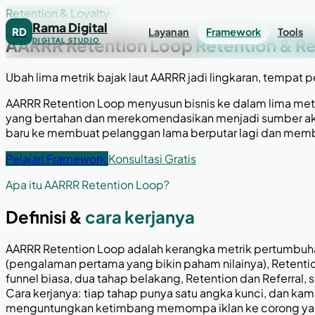
Retention & Loyalty
Rama Digital
RD
Layanan
Framework
Tools
AARRR Retention Loop
Retention & Re
DIGITAL STUDIO
Ubah lima metrik bajak laut AARRR jadi lingkaran, tempat 
AARRR Retention Loop menyusun bisnis ke dalam lima metri
yang bertahan dan merekomendasikan menjadi sumber akuis
baru ke membuat pelanggan lama berputar lagi dan mem
Pelajari Framework
Konsultasi Gratis
Apa itu AARRR Retention Loop?
Definisi &
cara kerjanya
AARRR Retention Loop adalah kerangka metrik pertumbuha
(pengalaman pertama yang bikin paham nilainya), Retenti
funnel biasa, dua tahap belakang, Retention dan Referral
Cara kerjanya: tiap tahap punya satu angka kunci, dan k
menguntungkan ketimbang memompa iklan ke corong yan