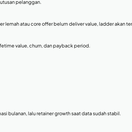
putusan pelanggan.
r lemah atau core offer belum deliver value, ladder akan t
ifetime value, churn, dan payback period.
asi bulanan, lalu retainer growth saat data sudah stabil.