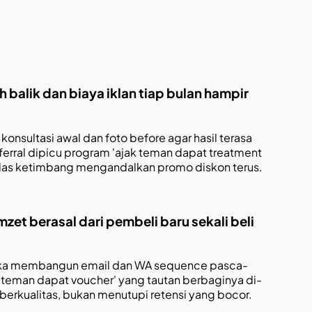
h balik dan biaya iklan tiap bulan hampir
onsultasi awal dan foto before agar hasil terasa
eferral dipicu program 'ajak teman dapat treatment
jelas ketimbang mengandalkan promo diskon terus.
zet berasal dari pembeli baru sekali beli
reka membangun email dan WA sequence pasca-
ak teman dapat voucher' yang tautan berbaginya di-
berkualitas, bukan menutupi retensi yang bocor.