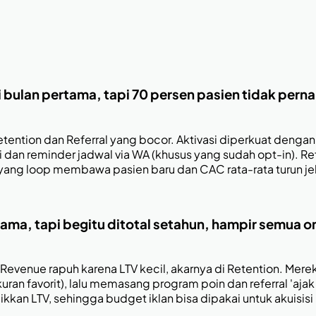
di bulan pertama, tapi 70 persen pasien tidak perna
ention dan Referral yang bocor. Aktivasi diperkuat dengan k
ri dan reminder jadwal via WA (khusus yang sudah opt-in). R
ma yang loop membawa pasien baru dan CAC rata-rata turun 
ama, tapi begitu ditotal setahun, hampir semua om
venue rapuh karena LTV kecil, akarnya di Retention. Me
kuran favorit), lalu memasang program poin dan referral 'aj
an LTV, sehingga budget iklan bisa dipakai untuk akuisisi 