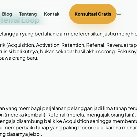
Blog
Tentang
Kontak
Konsultasi Gratis
ferral Loop
pelanggan yang bertahan dan mereferensikan justru menghidu
k (Acquisition, Activation, Retention, Referral, Revenue) 
isi berikutnya, bukan sekadar hasil akhir corong. Fokusn
bawa orang baru.
n yang membagi perjalanan pelanggan jadi lima tahap teru
on (mereka kembali), Referral (mereka mengajak orang lai
, sengaja disambung balik ke Acquisition sehingga membent
amu memperbaiki tahap yang paling bocor dulu, karena menam
g dasarnya jebol.