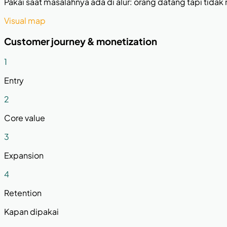
Pakai saat masalahnya ada di alur: orang datang tapi tidak 
Visual map
Customer journey & monetization
1
Entry
2
Core value
3
Expansion
4
Retention
Kapan dipakai