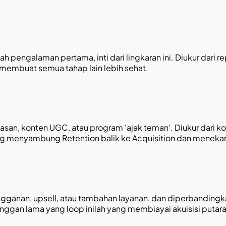
pengalaman pertama, inti dari lingkaran ini. Diukur dari rep
n membuat semua tahap lain lebih sehat.
san, konten UGC, atau program 'ajak teman'. Diukur dari koef
yang menyambung Retention balik ke Acquisition dan meneka
gganan, upsell, atau tambahan layanan, dan diperbanding
langgan lama yang loop inilah yang membiayai akuisisi putar