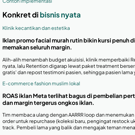
Contoh implementasi
Konkret di
bisnis nyata
Klinik kecantikan dan estetika
Iklan promo facial murah rutin bikin kursi penuh 
memakan seluruh margin.
Alih-alih menambah budget akuisisi, klinik memperbaiki Ret
nyata, lalu Retention digarap lewat paket treatment berse
gratis' dan repost testimoni pasien, sehingga pasien la
E-commerce fashion muslim lokal
ROAS iklan Meta terlihat bagus di pembelian pert
dan margin tergerus ongkos iklan.
Tim membaca ulang dengan AARRR loop dan menemukan Re
order untuk repurchase (koleksi baru, pengingat restock u
track. Pembeli lama yang balik dan mengajak teman menaikk