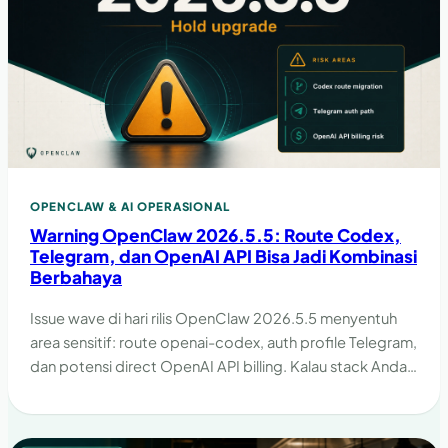
OPENCLAW & AI OPERASIONAL
Warning OpenClaw 2026.5.5: Route Codex,
Telegram, dan OpenAI API Bisa Jadi Kombinasi
Berbahaya
Issue wave di hari rilis OpenClaw 2026.5.5 menyentuh
area sensitif: route openai-codex, auth profile Telegram,
dan potensi direct OpenAI API billing. Kalau stack Anda
hidup di lane ini, hold upgrade dulu lebih aman.