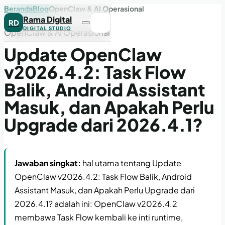
Beranda
Blog
OpenClaw & AI Operasional
Rama Digital
RD
DIGITAL STUDIO
OpenClaw & AI Operasional
Update OpenClaw
v2026.4.2: Task Flow
Balik, Android Assistant
Masuk, dan Apakah Perlu
Upgrade dari 2026.4.1?
Jawaban singkat:
hal utama tentang Update
OpenClaw v2026.4.2: Task Flow Balik, Android
Assistant Masuk, dan Apakah Perlu Upgrade dari
2026.4.1? adalah ini: OpenClaw v2026.4.2
membawa Task Flow kembali ke inti runtime,