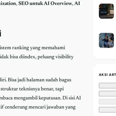
ization
,
SEO untuk AI Overview
,
AI
i
sistem ranking yang memahami
idak bisa diindex, peluang visibility
AKSI AR
ri. Bisa jadi halaman sudah bagus
 struktur teknisnya benar, tapi
mbaca mengambil keputusan. Di sisi AI
atif cenderung mencari jawaban yang