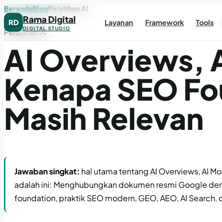
Beranda
Blog
Pelatihan AI
Rama Digital
RD
Layanan
Framework
Tools
DIGITAL STUDIO
Pelatihan AI
AI Overviews, 
Kenapa SEO Fo
Masih Relevan
Jawaban singkat:
hal utama tentang AI Overviews, AI 
adalah ini: Menghubungkan dokumen resmi Google den
foundation, praktik SEO modern, GEO, AEO, AI Search, 