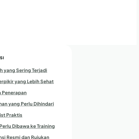
SI
h yang Sering Terjadi
erpikir yang Lebih Sehat
 Penerapan
han yang Perlu Dihindari
st Praktis
Perlu Dibawa ke Training
nsi Resmi dan Rujukan