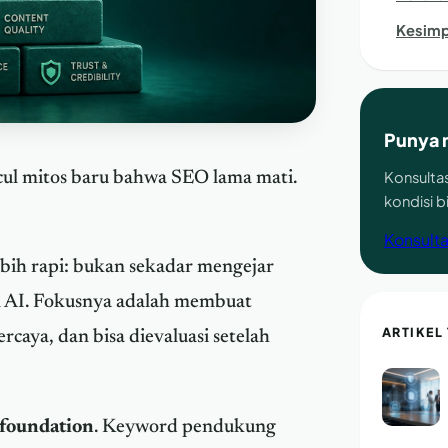
Kesimp
Punya 
Konsultas
cul mitos baru bahwa SEO lama mati.
kondisi 
Konsulta
lebih rapi: bukan sekadar mengejar
an AI. Fokusnya adalah membuat
ARTIKEL
rcaya, dan bisa dievaluasi setelah
foundation
. Keyword pendukung