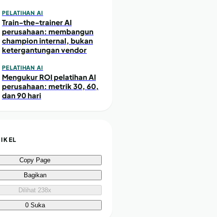
PELATIHAN AI
Train-the-trainer AI
perusahaan: membangun
champion internal, bukan
ketergantungan vendor
PELATIHAN AI
Mengukur ROI pelatihan AI
perusahaan: metrik 30, 60,
dan 90 hari
TIKEL
Copy Page
Bagikan
Dilihat 238x
0 Suka