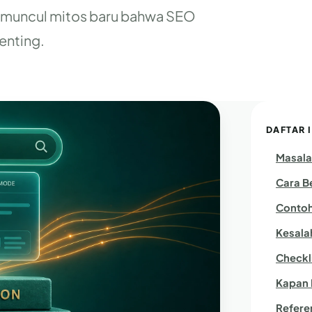
h, muncul mitos baru bahwa SEO
enting.
DAFTAR I
Masala
Cara B
Contoh
Kesala
Checkli
Kapan 
Refere