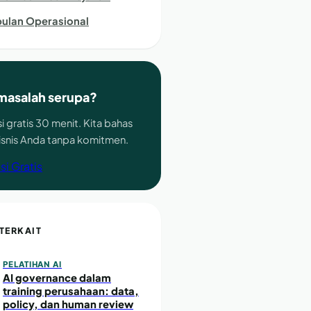
ulan Operasional
masalah serupa?
i gratis 30 menit. Kita bahas
bisnis Anda tanpa komitmen.
si Gratis
 TERKAIT
PELATIHAN AI
AI governance dalam
training perusahaan: data,
policy, dan human review