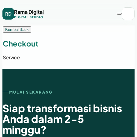
Rama Digital
RD
DIGITAL STUDIO
Kembali
Back
Checkout
Service
MULAI SEKARANG
Siap transformasi bisnis
Anda dalam 2-5
minggu?