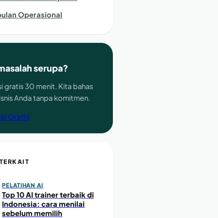
ulan Operasional
masalah serupa?
i gratis 30 menit. Kita bahas
bisnis Anda tanpa komitmen.
si Gratis
 TERKAIT
PELATIHAN AI
Top 10 AI trainer terbaik di
Indonesia: cara menilai
sebelum memilih