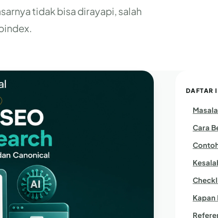
asarnya tidak bisa dirayapi, salah
noindex.
DAFTAR I
Masala
Cara B
Contoh
Kesala
Checkli
Kapan 
Refere