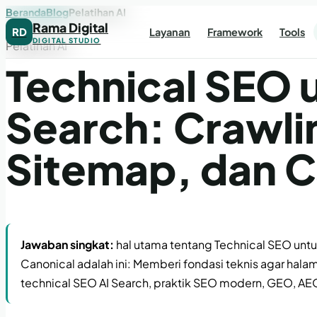
Beranda
Blog
Pelatihan AI
Rama Digital
RD
Layanan
Framework
Tools
DIGITAL STUDIO
Pelatihan AI
Technical SEO 
Search: Crawli
Sitemap, dan C
Jawaban singkat:
hal utama tentang Technical SEO untuk
Canonical adalah ini: Memberi fondasi teknis agar hal
technical SEO AI Search, praktik SEO modern, GEO, AEO