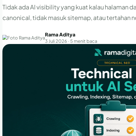
Tidak ada AI visibility yang kuat kalau halaman d
canonical, tidak masuk sitemap, atau tertahan 
Rama Aditya
3 Juli 2026 · 5 menit baca