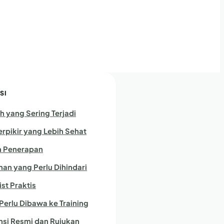
SI
h yang Sering Terjadi
erpikir yang Lebih Sehat
 Penerapan
han yang Perlu Dihindari
st Praktis
Perlu Dibawa ke Training
nsi Resmi dan Rujukan