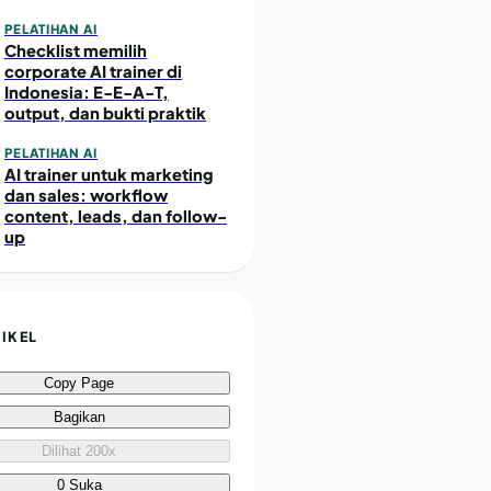
PELATIHAN AI
Checklist memilih
corporate AI trainer di
Indonesia: E-E-A-T,
output, dan bukti praktik
PELATIHAN AI
AI trainer untuk marketing
dan sales: workflow
content, leads, dan follow-
up
TIKEL
Copy Page
Bagikan
Dilihat 200x
0 Suka