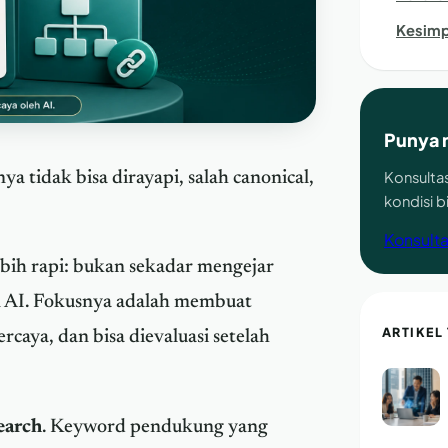
Kesimp
Punya 
Konsultas
ya tidak bisa dirayapi, salah canonical,
kondisi 
Konsulta
lebih rapi: bukan sekadar mengejar
an AI. Fokusnya adalah membuat
ARTIKEL
rcaya, dan bisa dievaluasi setelah
earch
. Keyword pendukung yang