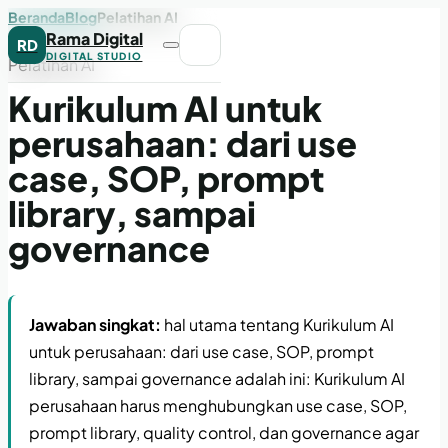
Beranda
Blog
Pelatihan AI
Rama Digital
RD
DIGITAL STUDIO
Pelatihan AI
Kurikulum AI untuk
perusahaan: dari use
case, SOP, prompt
library, sampai
governance
Jawaban singkat:
hal utama tentang Kurikulum AI
untuk perusahaan: dari use case, SOP, prompt
library, sampai governance adalah ini: Kurikulum AI
perusahaan harus menghubungkan use case, SOP,
prompt library, quality control, dan governance agar