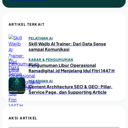
ARTIKEL TERKAIT
PELATIHAN AI
Skill Wajib AI Trainer: Dari Data Sense
sampai Komunikasi
KABAR & PENGUMUMAN
Pengumuman Libur Operasional
Ramadigital.id Menjelang Idul Fitri 1447 H
PELATIHAN AI
Content Architecture SEO & GEO: Pillar,
Service Page, dan Supporting Article
AKSI ARTIKEL