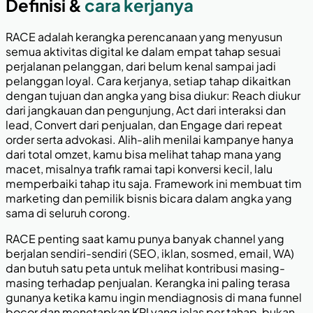
Definisi &
cara kerjanya
RACE adalah kerangka perencanaan yang menyusun
semua aktivitas digital ke dalam empat tahap sesuai
perjalanan pelanggan, dari belum kenal sampai jadi
pelanggan loyal. Cara kerjanya, setiap tahap dikaitkan
dengan tujuan dan angka yang bisa diukur: Reach diukur
dari jangkauan dan pengunjung, Act dari interaksi dan
lead, Convert dari penjualan, dan Engage dari repeat
order serta advokasi. Alih-alih menilai kampanye hanya
dari total omzet, kamu bisa melihat tahap mana yang
macet, misalnya trafik ramai tapi konversi kecil, lalu
memperbaiki tahap itu saja. Framework ini membuat tim
marketing dan pemilik bisnis bicara dalam angka yang
sama di seluruh corong.
RACE penting saat kamu punya banyak channel yang
berjalan sendiri-sendiri (SEO, iklan, sosmed, email, WA)
dan butuh satu peta untuk melihat kontribusi masing-
masing terhadap penjualan. Kerangka ini paling terasa
gunanya ketika kamu ingin mendiagnosis di mana funnel
bocor dan menetapkan KPI yang jelas per tahap, bukan