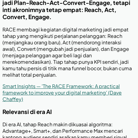
jadi Plan-Reach-Act-Convert-Engage, tetapi
inti akronimnya tetap empat: Reach, Act,
Convert, Engage.
RACE membagi kegiatan digital marketing jadi empat
tahap yang mengikuti perjalanan pelanggan: Reach
(menjangkau orang baru), Act (mendorong interaksi
awal), Convert (mengubah jadi penjualan), dan Engage
(menjaga pelanggan agar beli lagi dan
merekomendasikan). Tiap tahap punya KPI sendiri, jadi
kamu tahu persis di titik mana funnel bocor, bukan cuma
melihat total penjualan.
Smart Insights — 'The RACE Framework: A practical
framework to improve your digital marketing' (Dave
Chaffey)
Relevansi di era AI
Di era AI, tahap Reach makin dikuasai algoritma:
Advantage+, Smart+, dan Performance Max mencari
kantong audiens sendiri asalkan kamu memberi sinyal