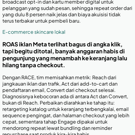
broadcast opt-in dan kartu member digital untuk
pelanggan yang sudah pesan, sehingga repeat order dari
yang dulu 8 persen naik jelas dan biaya akuisisi tidak
terus terbakar untuk pembeli baru.
E-commerce skincare lokal
ROAS iklan Meta terlihat bagus di angka klik,
tapi begitu ditotal, banyak anggaran habis di
pengunjung yang menambah ke keranjang lalu
hilang tanpa checkout.
Dengan RACE, tim memisahkan metrik: Reach dari
jangkauan iklan dan trafik, Act dari add-to-cart dan
pendaftaran email, Convert dari checkout selesai.
Diagnosisnya kebocoran ada di antara Act dan Convert,
bukan di Reach. Perbaikan diarahkan ke tahap itu:
retargeting katalog untuk keranjang terbengkalai, email
sequence pengingat, dan halaman checkout yang lebih
cepat, sementara tahap Engage dipakai untuk
mendorong repeat lewat bundling dan reminder
repurchase saat produk kira-kira habis.