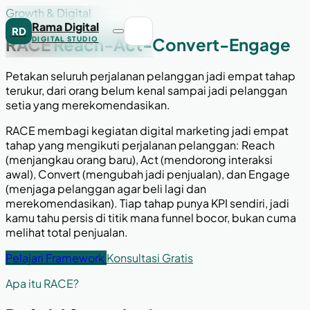
Growth & Digital
Rama Digital
RD
RACE
Reach-Act-Convert-Engage
DIGITAL STUDIO
Petakan seluruh perjalanan pelanggan jadi empat tahap
terukur, dari orang belum kenal sampai jadi pelanggan
setia yang merekomendasikan.
RACE membagi kegiatan digital marketing jadi empat
tahap yang mengikuti perjalanan pelanggan: Reach
(menjangkau orang baru), Act (mendorong interaksi
awal), Convert (mengubah jadi penjualan), dan Engage
(menjaga pelanggan agar beli lagi dan
merekomendasikan). Tiap tahap punya KPI sendiri, jadi
kamu tahu persis di titik mana funnel bocor, bukan cuma
melihat total penjualan.
Pelajari Framework
Konsultasi Gratis
Apa itu RACE?