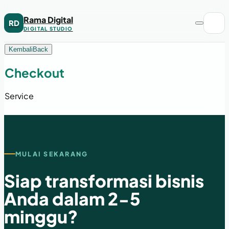
Rama Digital
RD
DIGITAL STUDIO
Kembali
Back
Checkout
Service
MULAI SEKARANG
Siap transformasi bisnis
Anda dalam 2-5
minggu?