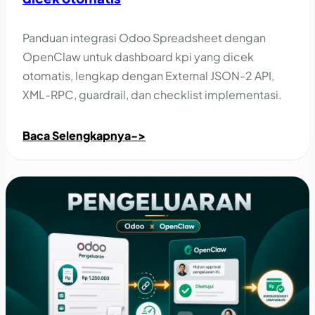
Panduan integrasi Odoo Spreadsheet dengan
OpenClaw untuk dashboard kpi yang dicek
otomatis, lengkap dengan External JSON-2 API,
XML-RPC, guardrail, dan checklist implementasi.
Baca Selengkapnya
->