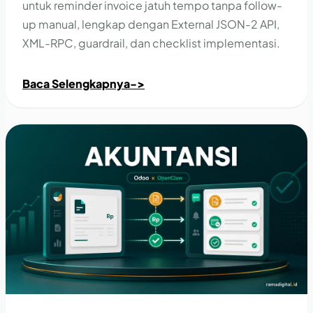
untuk reminder invoice jatuh tempo tanpa follow-
up manual, lengkap dengan External JSON-2 API,
XML-RPC, guardrail, dan checklist implementasi.
Baca Selengkapnya
->