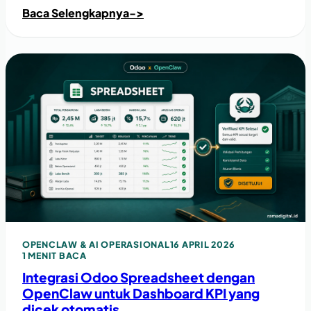
Baca Selengkapnya
->
OPENCLAW & AI OPERASIONAL
16 APRIL 2026
1 MENIT BACA
Integrasi Odoo Spreadsheet dengan
OpenClaw untuk Dashboard KPI yang
dicek otomatis