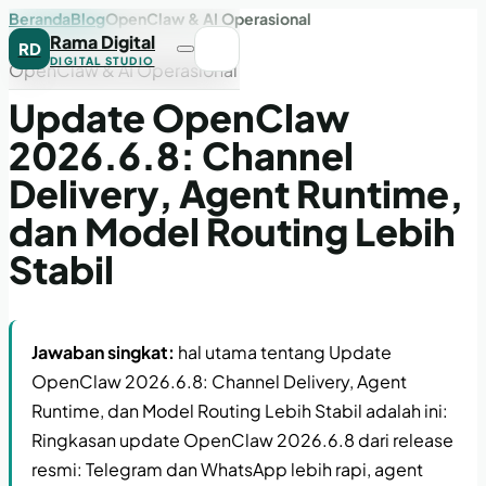
Beranda
Blog
OpenClaw & AI Operasional
Rama Digital
RD
DIGITAL STUDIO
OpenClaw & AI Operasional
Update OpenClaw
2026.6.8: Channel
Delivery, Agent Runtime,
dan Model Routing Lebih
Stabil
Jawaban singkat:
hal utama tentang Update
OpenClaw 2026.6.8: Channel Delivery, Agent
Runtime, dan Model Routing Lebih Stabil adalah ini:
Ringkasan update OpenClaw 2026.6.8 dari release
resmi: Telegram dan WhatsApp lebih rapi, agent