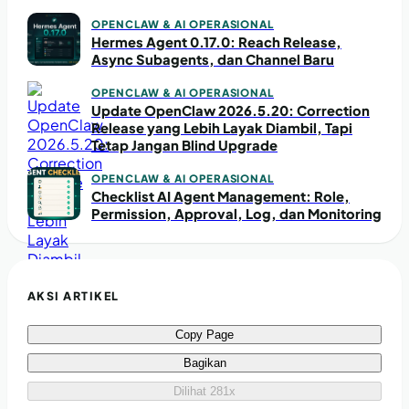
OPENCLAW & AI OPERASIONAL
Hermes Agent 0.17.0: Reach Release,
Async Subagents, dan Channel Baru
OPENCLAW & AI OPERASIONAL
Update OpenClaw 2026.5.20: Correction
Release yang Lebih Layak Diambil, Tapi
Tetap Jangan Blind Upgrade
OPENCLAW & AI OPERASIONAL
Checklist AI Agent Management: Role,
Permission, Approval, Log, dan Monitoring
AKSI ARTIKEL
Copy Page
Bagikan
Dilihat 281x