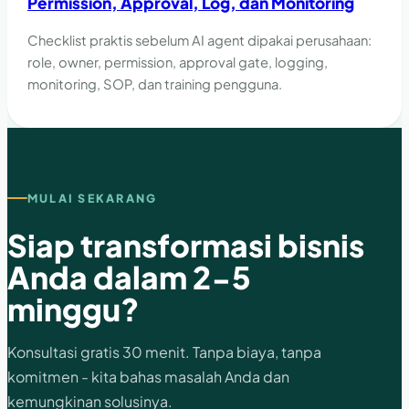
Permission, Approval, Log, dan Monitoring
Checklist praktis sebelum AI agent dipakai perusahaan:
role, owner, permission, approval gate, logging,
monitoring, SOP, dan training pengguna.
MULAI SEKARANG
Siap transformasi bisnis
Anda dalam 2-5
minggu?
Konsultasi gratis 30 menit. Tanpa biaya, tanpa
komitmen - kita bahas masalah Anda dan
kemungkinan solusinya.