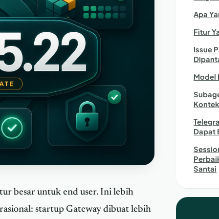
Apa Yan
Fitur Y
Issue P
Dipant
Model 
Subage
Konte
Telegr
Dapat 
Sessio
Perbaik
Santai
ur besar untuk end user. Ini lebih
rasional: startup Gateway dibuat lebih