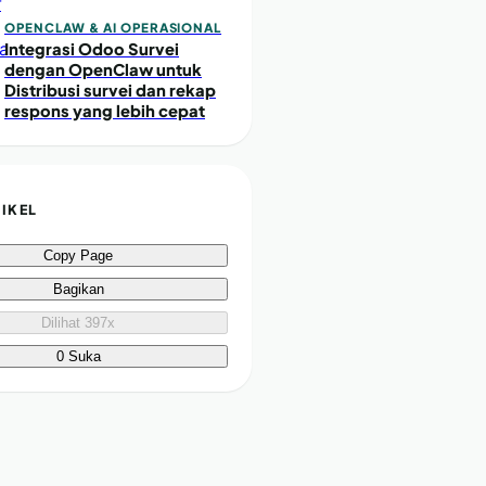
OPENCLAW & AI OPERASIONAL
Integrasi Odoo Survei
dengan OpenClaw untuk
Distribusi survei dan rekap
respons yang lebih cepat
TIKEL
Copy Page
Bagikan
Dilihat 397x
0 Suka