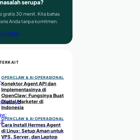
masalah serupa?
i gratis 30 menit. Kita bahas
bisnis Anda tanpa komitmen.
si Gratis
 TERKAIT
OPENCLAW & AI OPERASIONAL
Konektor Agent API dan
Implementasinya di
OpenClaw: Fungsinya Buat
Digital Marketer di
Indonesia
OPENCLAW & AI OPERASIONAL
Cara Install Hermes Agent
di Linux: Setup Aman untuk
VPS, Server, dan Laptop