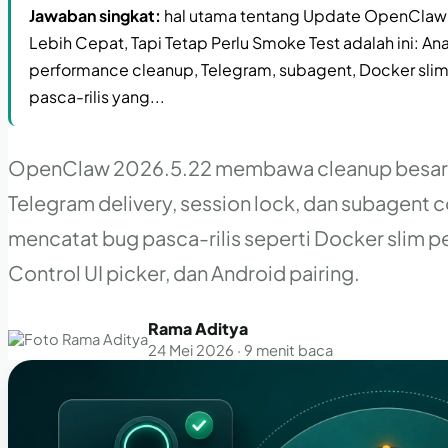
Jawaban singkat:
hal utama tentang Update OpenClaw 
Lebih Cepat, Tapi Tetap Perlu Smoke Test adalah ini: Ana
performance cleanup, Telegram, subagent, Docker slim,
pasca-rilis yang...
OpenClaw 2026.5.22 membawa cleanup besar di
Telegram delivery, session lock, dan subagent 
mencatat bug pasca-rilis seperti Docker slim pe
Control UI picker, dan Android pairing.
Rama Aditya
24 Mei 2026 · 9 menit baca