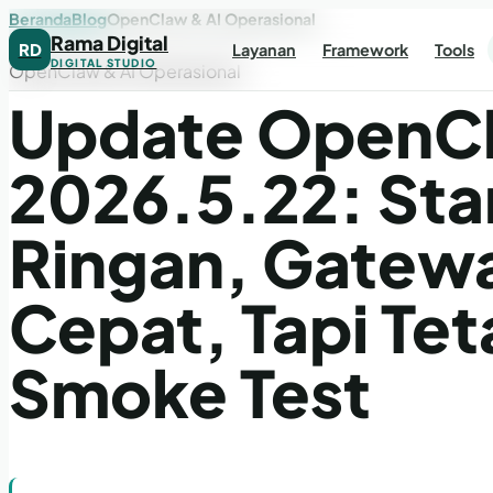
Beranda
Blog
OpenClaw & AI Operasional
Rama Digital
RD
Layanan
Framework
Tools
DIGITAL STUDIO
OpenClaw & AI Operasional
Update OpenC
2026.5.22: Sta
Ringan, Gatewa
Cepat, Tapi Tet
Smoke Test