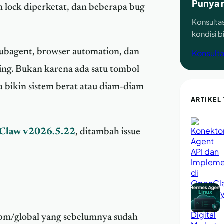
Punya 
n lock diperketat, dan beberapa bug
Konsultas
kondisi 
subagent, browser automation, dan
Konsulta
ting. Bukan karena ada satu tombol
a bikin sistem berat atau diam-diam
ARTIKEL
nClaw v2026.5.22
, ditambah issue
pm/global yang sebelumnya sudah