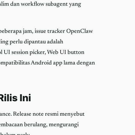
 slim dan workflow subagent yang
 beberapa jam, issue tracker OpenClaw
ling perlu dipantau adalah
l UI session picker, Web UI button
ompatibilitas Android app lama dengan
lis Ini
ance. Release note resmi menyebut
pembacaan berulang, mengurangi