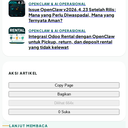
OPENCLAW & AI OPERASIONAL
Issue OpenClaw v2026.4.23 Setelah Rilis:
Mana yang Perlu Diwaspadai, Mana yang
Ternyata Aman?
OPENCLAW & AI OPERASIONAL
Integrasi Odoo Rental dengan OpenClaw
untuk Pickup, return, dan deposit rental
yang tidak kelewat
AKSI ARTIKEL
Copy Page
Bagikan
Dilihat 664x
0 Suka
LANJUT MEMBACA