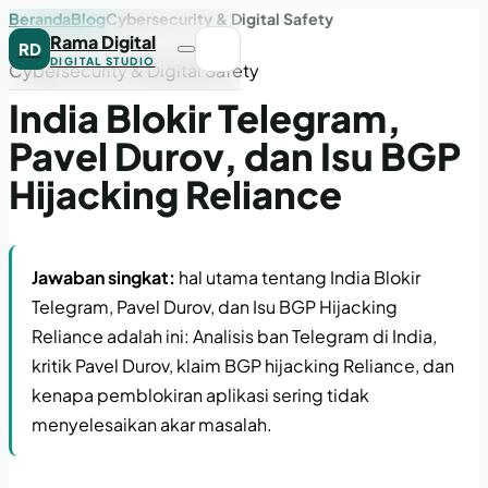
Beranda
Blog
Cybersecurity & Digital Safety
Rama Digital
RD
DIGITAL STUDIO
Cybersecurity & Digital Safety
India Blokir Telegram,
Pavel Durov, dan Isu BGP
Hijacking Reliance
Jawaban singkat:
hal utama tentang India Blokir
Telegram, Pavel Durov, dan Isu BGP Hijacking
Reliance adalah ini: Analisis ban Telegram di India,
kritik Pavel Durov, klaim BGP hijacking Reliance, dan
kenapa pemblokiran aplikasi sering tidak
menyelesaikan akar masalah.