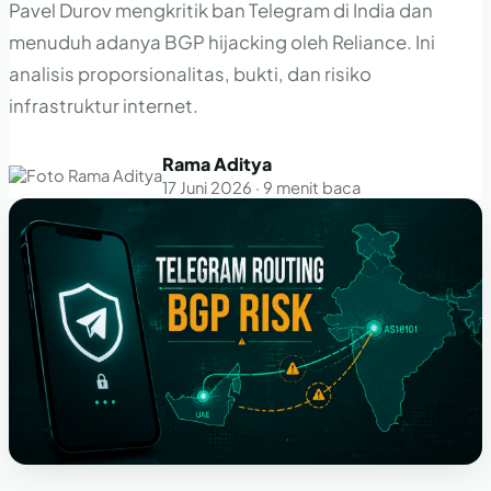
Pavel Durov mengkritik ban Telegram di India dan
menuduh adanya BGP hijacking oleh Reliance. Ini
analisis proporsionalitas, bukti, dan risiko
infrastruktur internet.
Rama Aditya
17 Juni 2026 · 9 menit baca