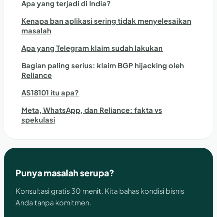
Apa yang terjadi di India?
Kenapa ban aplikasi sering tidak menyelesaikan
masalah
Apa yang Telegram klaim sudah lakukan
Bagian paling serius: klaim BGP hijacking oleh
Reliance
AS18101 itu apa?
Meta, WhatsApp, dan Reliance: fakta vs
spekulasi
Punya masalah serupa?
Konsultasi gratis 30 menit. Kita bahas kondisi bisnis
Anda tanpa komitmen.