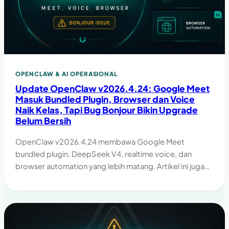
OPENCLAW & AI OPERASIONAL
Update OpenClaw v2026.4.24: Google Meet
Masuk Bundled Plugin, Browser dan Voice
Naik Kelas, Tapi Bug Bonjour Bikin Upgrade
Belum Bersih
OpenClaw v2026.4.24 membawa Google Meet
bundled plugin, DeepSeek V4, realtime voice, dan
browser automation yang lebih matang. Artikel ini juga
menambahkan solusi praktis: cara cek bug Bonjour dan
workaround disable Bonjour sementara di server/VPS.