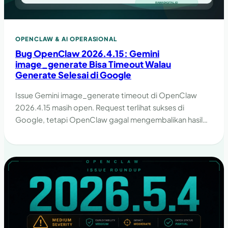
OPENCLAW & AI OPERASIONAL
Bug OpenClaw 2026.4.15: Gemini
image_generate Bisa Timeout Walau
Generate Selesai di Google
Issue Gemini image_generate timeout di OpenClaw
2026.4.15 masih open. Request terlihat sukses di
Google, tetapi OpenClaw gagal mengembalikan hasil
karena timeout di jalur lokal.