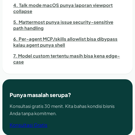
4. Talk mode macOS punya laporan viewport
collapse
5. Mattermost punya issue security-sensitive
path handling
6. Per-agent MCP/skills allowlist bisa dibypass
kalau agent punya shell
7. Model custom tertentu masih bisa kena edge-
case
Punya masalah serupa?
Konsultasi gratis 30 menit. Kita bahas kondisi bisnis
Anda tanpa komitmen.
Konsultasi Gratis