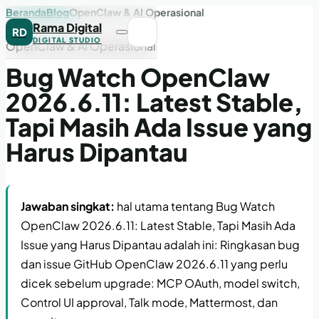
Beranda
Blog
OpenClaw & AI Operasional
Rama Digital
RD
DIGITAL STUDIO
OpenClaw & AI Operasional
Bug Watch OpenClaw
2026.6.11: Latest Stable,
Tapi Masih Ada Issue yang
Harus Dipantau
Jawaban singkat:
hal utama tentang Bug Watch
OpenClaw 2026.6.11: Latest Stable, Tapi Masih Ada
Issue yang Harus Dipantau adalah ini: Ringkasan bug
dan issue GitHub OpenClaw 2026.6.11 yang perlu
dicek sebelum upgrade: MCP OAuth, model switch,
Control UI approval, Talk mode, Mattermost, dan