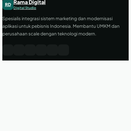
Rama Digital
RD
Digital Studio
Spesialis integrasi sistem marketing dan modernisasi
aplikasi untuk pebisnis Indonesia. Membantu UMKM dan
perusahaan scale dengan teknologi modern.
LAYANAN
PERUSAHAAN
KONTAK
halo@ramadigital.id