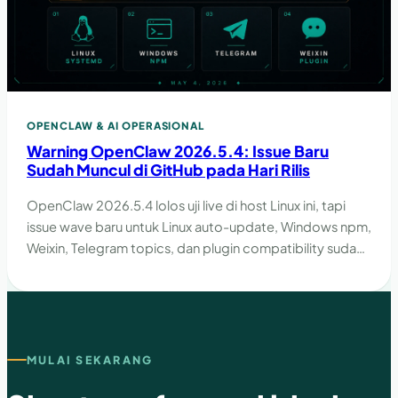
OPENCLAW & AI OPERASIONAL
Warning OpenClaw 2026.5.4: Issue Baru
Sudah Muncul di GitHub pada Hari Rilis
OpenClaw 2026.5.4 lolos uji live di host Linux ini, tapi
issue wave baru untuk Linux auto-update, Windows npm,
Weixin, Telegram topics, dan plugin compatibility sudah
muncul sejak hari rilis.
MULAI SEKARANG