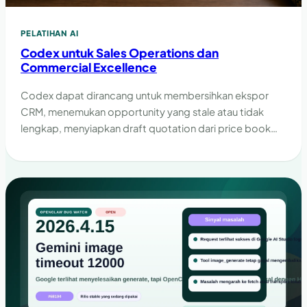
PELATIHAN AI
Codex untuk Sales Operations dan
Commercial Excellence
Codex dapat dirancang untuk membersihkan ekspor
CRM, menemukan opportunity yang stale atau tidak
lengkap, menyiapkan draft quotation dari price book
yang disetujui, menguji forecast, dan merekonsiliasi file
insentif. Ia tidak menetapkan harga, menyetujui diskon
atau kredit, membuat komitmen komersial, mengubah
CRM produksi, maupun mengirim quotation.