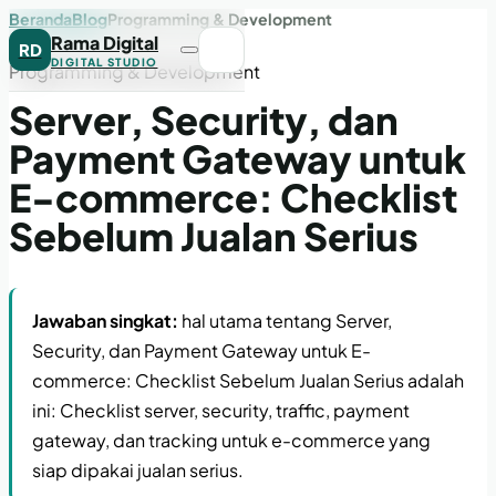
Beranda
Blog
Programming & Development
Rama Digital
RD
DIGITAL STUDIO
Programming & Development
Server, Security, dan
Payment Gateway untuk
E-commerce: Checklist
Sebelum Jualan Serius
Jawaban singkat:
hal utama tentang Server,
Security, dan Payment Gateway untuk E-
commerce: Checklist Sebelum Jualan Serius adalah
ini: Checklist server, security, traffic, payment
gateway, dan tracking untuk e-commerce yang
siap dipakai jualan serius.