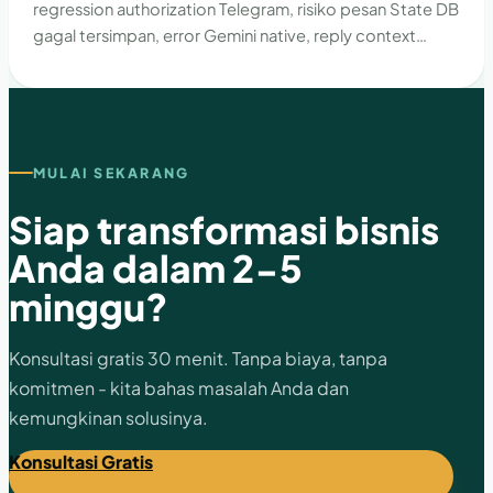
regression authorization Telegram, risiko pesan State DB
gagal tersimpan, error Gemini native, reply context
bermasalah, dan temuan dependency.
MULAI SEKARANG
Siap transformasi bisnis
Anda dalam 2-5
minggu?
Konsultasi gratis 30 menit. Tanpa biaya, tanpa
komitmen - kita bahas masalah Anda dan
kemungkinan solusinya.
Konsultasi Gratis