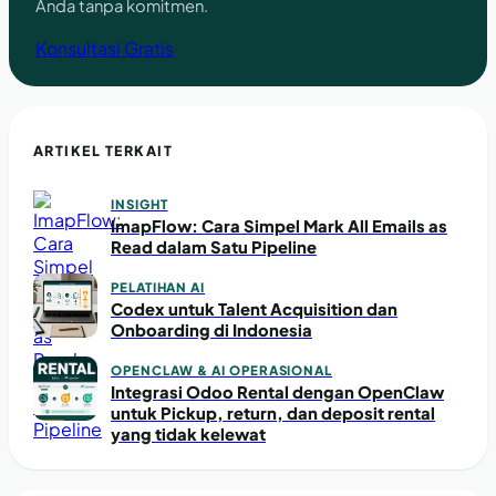
Anda tanpa komitmen.
Konsultasi Gratis
ARTIKEL TERKAIT
INSIGHT
ImapFlow: Cara Simpel Mark All Emails as
Read dalam Satu Pipeline
PELATIHAN AI
Codex untuk Talent Acquisition dan
Onboarding di Indonesia
OPENCLAW & AI OPERASIONAL
Integrasi Odoo Rental dengan OpenClaw
untuk Pickup, return, dan deposit rental
yang tidak kelewat