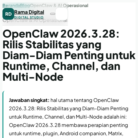
Beranda
Blog
OpenClaw & AI Operasional
Rama Digital
RD
DIGITAL STUDIO
OpenClaw & AI Operasional
OpenClaw 2026.3.28:
Rilis Stabilitas yang
Diam-Diam Penting untuk
Runtime, Channel, dan
Multi-Node
Jawaban singkat:
hal utama tentang OpenClaw
2026.3.28: Rilis Stabilitas yang Diam-Diam Penting
untuk Runtime, Channel, dan Multi-Node adalah ini:
OpenClaw 2026.3.28 membawa perapian penting
untuk runtime, plugin, Android companion, Matrix,