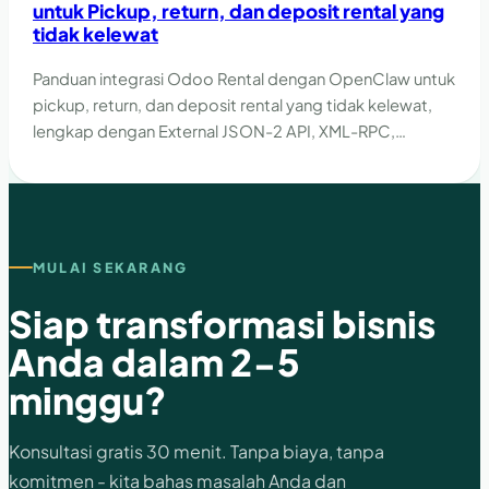
untuk Pickup, return, dan deposit rental yang
tidak kelewat
Panduan integrasi Odoo Rental dengan OpenClaw untuk
pickup, return, dan deposit rental yang tidak kelewat,
lengkap dengan External JSON-2 API, XML-RPC,
guardrail, dan checklist implementasi.
MULAI SEKARANG
Siap transformasi bisnis
Anda dalam 2-5
minggu?
Konsultasi gratis 30 menit. Tanpa biaya, tanpa
komitmen - kita bahas masalah Anda dan