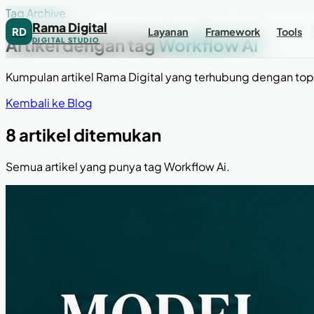
Tag Archive
Rama Digital
RD
Layanan
Framework
Tools
Artikel dengan tag
Workflow Ai
DIGITAL STUDIO
Kumpulan artikel Rama Digital yang terhubung dengan topi
Kembali ke Blog
8 artikel ditemukan
Semua artikel yang punya tag Workflow Ai.