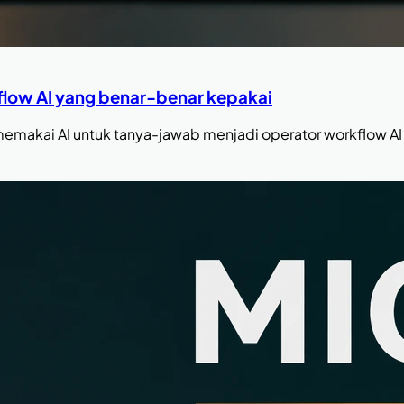
flow AI yang benar-benar kepakai
makai AI untuk tanya-jawab menjadi operator workflow AI u