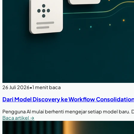
26 Juli 2026
•
1 menit baca
Dari Model Discovery ke Workflow Consolidation
Pengguna AI mulai berhenti mengejar setiap model baru. 
Baca artikel
→