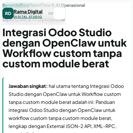
Beranda
Blog
OpenClaw & AI Operasional
Rama Digital
RD
DIGITAL STUDIO
OpenClaw & AI Operasional
Integrasi Odoo Studio
dengan OpenClaw untuk
Workflow custom tanpa
custom module berat
Jawaban singkat:
hal utama tentang Integrasi Odoo
Studio dengan OpenClaw untuk Workflow custom
tanpa custom module berat adalah ini: Panduan
integrasi Odoo Studio dengan OpenClaw untuk
workflow custom tanpa custom module berat,
lengkap dengan External JSON-2 API, XML-RPC,