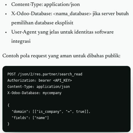
Content-Type: application/json
X-Odoo-Database: <nama_database> jika server butuh
pemilihan database eksplisit
User-Agent yang jelas untuk identitas software
integrasi
Contoh pola request yang aman untuk dibahas publik:
POST /json/2/res.partner/search_read

Authorization: bearer <API_KEY>

Content-Type: application/json

X-Odoo-Database: mycompany

{

  "domain": [["is_company", "=", true]],

  "fields": ["name"]

}