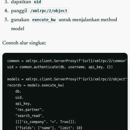
dapatkan
uid
panggil
/xmlrpc/2/object
gunakan
execute_kw
untuk menjalankan method
model
Contoh alur singkat:
common = xmlrpc.client.ServerProxy(f"{url}/xmlrpc/2/common")

uid = common.authenticate(db, username, api_key, {})

models = xmlrpc.client.ServerProxy(f"{url}/xmlrpc/2/object")

records = models.execute_kw(

    db,

    uid,

    api_key,

    "res.partner",

    "search_read",

    [[["is_company", "=", True]]],

    {"fields": ["name"], "limit": 10}
