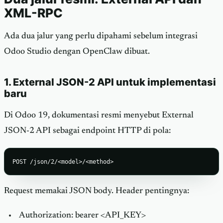
XML-RPC
Ada dua jalur yang perlu dipahami sebelum integrasi
Odoo Studio dengan OpenClaw dibuat.
1. External JSON-2 API untuk implementasi
baru
Di Odoo 19, dokumentasi resmi menyebut External
JSON-2 API sebagai endpoint HTTP di pola:
POST /json/2/<model>/<method>
Request memakai JSON body. Header pentingnya:
Authorization: bearer <API_KEY>