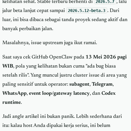
kelihatan sehat. Stable terbaru berhenti di
2026.5.7
, lalu
jalur beta lanjut cepat sampai
2026.5.12-beta.3
. Dari
luar, ini bisa dibaca sebagai tanda proyek sedang aktif dan
banyak perbaikan jalan.
Masalahnya, issue upstream juga ikut ramai.
Saat saya cek GitHub OpenClaw pada
13 Mei 2026 pagi
WIB
, pola yang kelihatan bukan cuma "ada bug biasa
setelah rilis". Yang muncul justru cluster issue di area yang
paling sensitif untuk operator:
subagent
,
Telegram
,
WhatsApp
,
event loop/gateway latency
, dan
Codex
runtime
.
Jadi angle artikel ini bukan panik. Lebih sederhana dari
itu: kalau host Anda dipakai kerja serius, ini belum