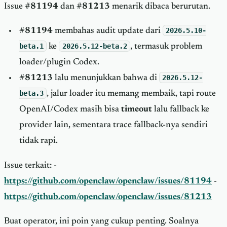
Issue
#81194
dan
#81213
menarik dibaca berurutan.
#81194
membahas audit update dari
2026.5.10-
beta.1
ke
2026.5.12-beta.2
, termasuk problem
loader/plugin Codex.
#81213
lalu menunjukkan bahwa di
2026.5.12-
beta.3
, jalur loader itu memang membaik, tapi route
OpenAI/Codex masih bisa
timeout
lalu fallback ke
provider lain, sementara trace fallback-nya sendiri
tidak rapi.
Issue terkait: -
https://github.com/openclaw/openclaw/issues/81194
-
https://github.com/openclaw/openclaw/issues/81213
Buat operator, ini poin yang cukup penting. Soalnya