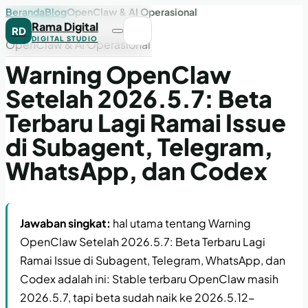
Beranda
Blog
OpenClaw & AI Operasional
Rama Digital
RD
DIGITAL STUDIO
OpenClaw & AI Operasional
Warning OpenClaw
Setelah 2026.5.7: Beta
Terbaru Lagi Ramai Issue
di Subagent, Telegram,
WhatsApp, dan Codex
Jawaban singkat:
hal utama tentang Warning
OpenClaw Setelah 2026.5.7: Beta Terbaru Lagi
Ramai Issue di Subagent, Telegram, WhatsApp, dan
Codex adalah ini: Stable terbaru OpenClaw masih
2026.5.7, tapi beta sudah naik ke 2026.5.12-