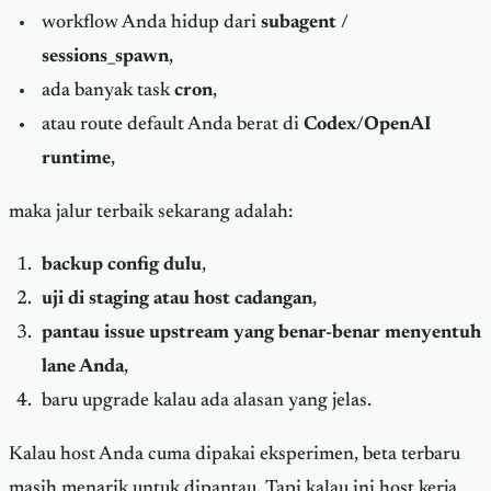
workflow Anda hidup dari
subagent /
sessions_spawn
,
ada banyak task
cron
,
atau route default Anda berat di
Codex/OpenAI
runtime
,
maka jalur terbaik sekarang adalah:
backup config dulu
,
uji di staging atau host cadangan
,
pantau issue upstream yang benar-benar menyentuh
lane Anda
,
baru upgrade kalau ada alasan yang jelas.
Kalau host Anda cuma dipakai eksperimen, beta terbaru
masih menarik untuk dipantau. Tapi kalau ini host kerja,