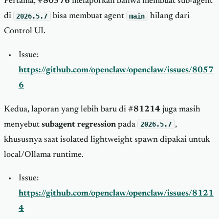
Pertama,
#80576
melaporkan bahwa membuat sub-agent
di
2026.5.7
bisa membuat agent
main
hilang dari
Control UI.
Issue:
https://github.com/openclaw/openclaw/issues/8057
6
Kedua, laporan yang lebih baru di
#81214
juga masih
menyebut
subagent regression
pada
2026.5.7
,
khususnya saat isolated lightweight spawn dipakai untuk
local/Ollama runtime.
Issue:
https://github.com/openclaw/openclaw/issues/8121
4