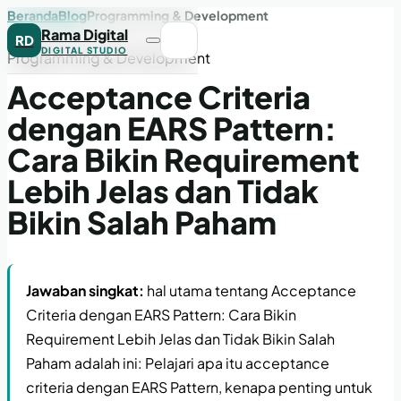
Beranda
Blog
Programming & Development
Rama Digital
RD
DIGITAL STUDIO
Programming & Development
Acceptance Criteria
dengan EARS Pattern:
Cara Bikin Requirement
Lebih Jelas dan Tidak
Bikin Salah Paham
Jawaban singkat:
hal utama tentang Acceptance
Criteria dengan EARS Pattern: Cara Bikin
Requirement Lebih Jelas dan Tidak Bikin Salah
Paham adalah ini: Pelajari apa itu acceptance
criteria dengan EARS Pattern, kenapa penting untuk