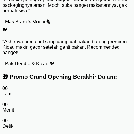
packagingnya aman. Mochi suka banget makanannya, gak
pernah sisa!"
- Mas Bram & Mochi 🐈
🐦
"Akhirnya nemu pet shop yang jual pakan burung premium!
Kicau makin gacor setelah ganti pakan. Recommended
banget!"
- Pak Hendra & Kicau 🐦
🎁 Promo Grand Opening Berakhir Dalam:
00
Jam
:
00
Menit
:
00
Detik