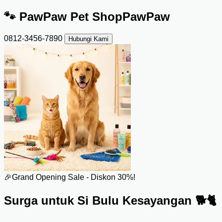
🐾
PawPaw Pet Shop
PawPaw
0812-3456-7890
Hubungi Kami
🎉
Grand Opening Sale - Diskon 30%!
Surga untuk
Si Bulu
Kesayangan 🐕🐈